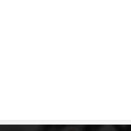
MЕЃУНАРОДНО ХУМАНИТАРНО ПРАВО
ПРОМОЦИЈА НА ХУМАНИ ВРЕДНОСТИ
УПОТРЕБА И ЗАШТИТА НА АМБЛЕМОТ
СОЦИЈАЛНО ХУМАНИТАРНА ДЕЈНОСТ
КАКО ДА ДОНИРАТЕ
ПОДГОТВЕНОСТ И ДЕЈСТВО ПРИ КАТАСТРОФИ
ТИМ ЗА ОДГОВОР ПРИ КАТАСТРОФИ ПРИ ООЦК КУМАНОВО
ОДНОСИ СО ЈАВНОСТ
ИСТРАЖУВАЊЕ НА ЈАВНО МИСЛЕЊЕ
МЕЃУНАРОДНА СОРАБОТКА
ДОГОВОРИ
ЗНАЧЕЊЕ НА СЛУЖБАТА ЗА БАРАЊЕ