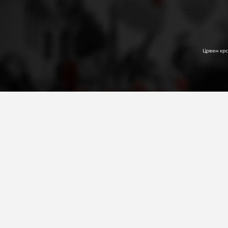
Црвен крс