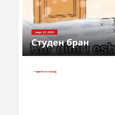
СТРУКТ
март 22, 2018
Студен бран
< врати се назад