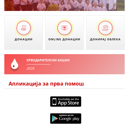
ДИСЕМИНАЦИЈА
MЕЃУНАРОДНО ХУМАНИТАРНО ПРАВО
ПРОМОЦИЈА НА ХУМАНИ ВРЕДНОСТИ
УПОТРЕБА И ЗАШТИТА НА АМБЛЕМОТ
ДОНАЦИИ
ONLINE ДОНАЦИИ
ДОНИРАЈ ОБЛЕКА
СОЦИЈАЛНО ХУМАНИТАРНА ДЕЈНОСТ
КАКО ДА ДОНИРАТЕ
КРВОДАРИТЕЛСКИ АКЦИИ
ПОДГОТВЕНОСТ И ДЕЈСТВО ПРИ КАТАСТРОФИ
2026
ТИМ ЗА ОДГОВОР ПРИ КАТАСТРОФИ ПРИ ООЦК КУМАНОВО
Апликација за прва помош
ОДНОСИ СО ЈАВНОСТ
ИСТРАЖУВАЊЕ НА ЈАВНО МИСЛЕЊЕ
МЕЃУНАРОДНА СОРАБОТКА
ДОГОВОРИ