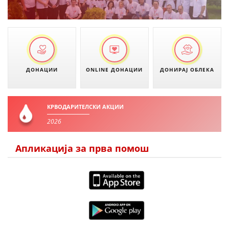
ДИСЕМИНАЦИЈА
MЕЃУНАРОДНО ХУМАНИТАРНО ПРАВО
ПРОМОЦИЈА НА ХУМАНИ ВРЕДНОСТИ
УПОТРЕБА И ЗАШТИТА НА АМБЛЕМОТ
ДОНАЦИИ
ONLINE ДОНАЦИИ
ДОНИРАЈ ОБЛЕКА
СОЦИЈАЛНО ХУМАНИТАРНА ДЕЈНОСТ
КАКО ДА ДОНИРАТЕ
КРВОДАРИТЕЛСКИ АКЦИИ
ПОДГОТВЕНОСТ И ДЕЈСТВО ПРИ КАТАСТРОФИ
2026
ТИМ ЗА ОДГОВОР ПРИ КАТАСТРОФИ ПРИ ООЦК КУМАНОВО
Апликација за прва помош
ОДНОСИ СО ЈАВНОСТ
ИСТРАЖУВАЊЕ НА ЈАВНО МИСЛЕЊЕ
МЕЃУНАРОДНА СОРАБОТКА
ДОГОВОРИ