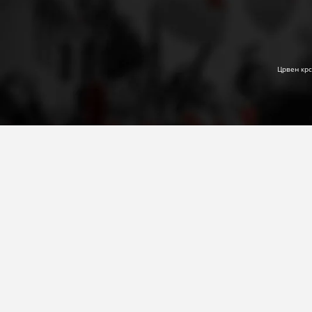
Црвен крс