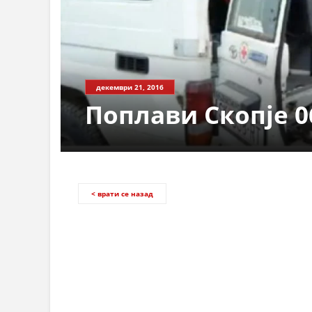
СТРУКТ
декември 21, 2016
Поплави Скопје 0
< врати се назад