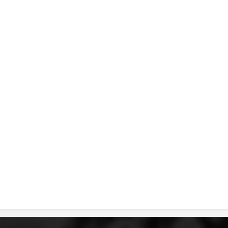
MЕЃУНАРОДНО ХУМАНИТАРНО ПРАВО
ПРОМОЦИЈА НА ХУМАНИ ВРЕДНОСТИ
УПОТРЕБА И ЗАШТИТА НА АМБЛЕМОТ
СОЦИЈАЛНО ХУМАНИТАРНА ДЕЈНОСТ
КАКО ДА ДОНИРАТЕ
ПОДГОТВЕНОСТ И ДЕЈСТВО ПРИ КАТАСТРОФИ
ТИМ ЗА ОДГОВОР ПРИ КАТАСТРОФИ ПРИ ООЦК КУМАНОВО
ОДНОСИ СО ЈАВНОСТ
ИСТРАЖУВАЊЕ НА ЈАВНО МИСЛЕЊЕ
МЕЃУНАРОДНА СОРАБОТКА
ДОГОВОРИ
ЗНАЧЕЊЕ НА СЛУЖБАТА ЗА БАРАЊЕ