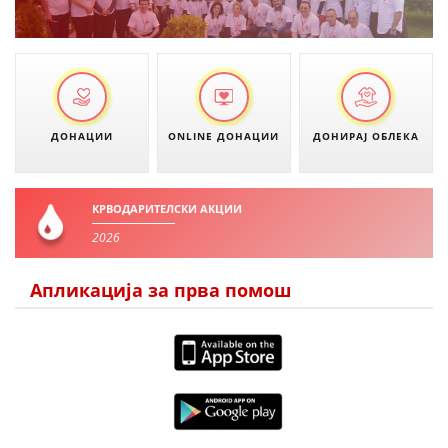
ДИСЕМИНАЦИЈА
MЕЃУНАРОДНО ХУМАНИТАРНО ПРАВО
ПРОМОЦИЈА НА ХУМАНИ ВРЕДНОСТИ
УПОТРЕБА И ЗАШТИТА НА АМБЛЕМОТ
ДОНАЦИИ
ONLINE ДОНАЦИИ
ДОНИРАЈ ОБЛЕКА
СОЦИЈАЛНО ХУМАНИТАРНА ДЕЈНОСТ
КАКО ДА ДОНИРАТЕ
КРВОДАРИТЕЛСКИ АКЦИИ
ПОДГОТВЕНОСТ И ДЕЈСТВО ПРИ КАТАСТРОФИ
2026
ТИМ ЗА ОДГОВОР ПРИ КАТАСТРОФИ ПРИ ООЦК КУМАНОВО
Апликација за прва помош
ОДНОСИ СО ЈАВНОСТ
ИСТРАЖУВАЊЕ НА ЈАВНО МИСЛЕЊЕ
МЕЃУНАРОДНА СОРАБОТКА
ДОГОВОРИ