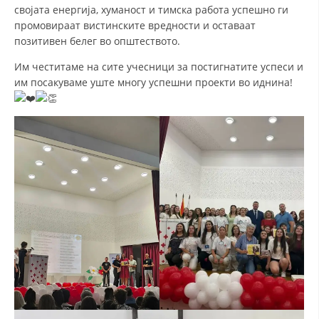
ДИСЕМИНАЦИЈА
својата енергија, хуманост и тимска работа успешно ги
промовираат вистинските вредности и оставаат
MЕЃУНАРОДНО ХУМАНИТАРНО ПРАВО
позитивен белег во општеството.
ПРОМОЦИЈА НА ХУМАНИ ВРЕДНОСТИ
Им честитаме на сите учесници за постигнатите успеси и
им посакуваме уште многу успешни проекти во иднина!
УПОТРЕБА И ЗАШТИТА НА АМБЛЕМОТ
СОЦИЈАЛНО ХУМАНИТАРНА ДЕЈНОСТ
КАКО ДА ДОНИРАТЕ
ПОДГОТВЕНОСТ И ДЕЈСТВО ПРИ КАТАСТРОФИ
ТИМ ЗА ОДГОВОР ПРИ КАТАСТРОФИ ПРИ ООЦК КУМАНОВО
ОДНОСИ СО ЈАВНОСТ
ИСТРАЖУВАЊЕ НА ЈАВНО МИСЛЕЊЕ
МЕЃУНАРОДНА СОРАБОТКА
ДОГОВОРИ