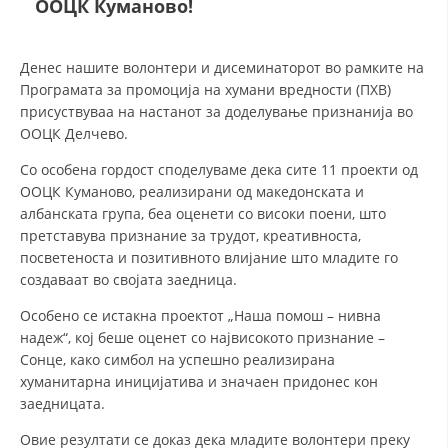
ООЦК Куманово!
СТРУКТУРА И ОРГАНИЗАЦИОНА ПОСТАВЕНОСТ – ОПШТИНСКА
ОРГАНИЗАЦИЈА КУМАНОВО
КОНТАКТ ИНФОРМАЦИИ
Денес нашите волонтери и дисеминаторот во рамките на
Програмата за промоција на хумани вредности (ПХВ)
присуствуваа на настанот за доделување признанија во
ООЦК Делчево.
ЗАКОН ЗА ЦКРМ
Со особена гордост споделуваме дека сите 11 проекти од
СТАТУТ НА ЦКРМ
ООЦК Куманово, реализирани од македонската и
албанската група, беа оценети со високи поени, што
претставува признание за трудот, креативноста,
посветеноста и позитивното влијание што младите го
создаваат во својата заедница.
ОРГАНИЗАЦИЈА И РАЗВОЈ
Особено се истакна проектот „Наша помош – нивна
надеж“, кој беше оценет со највисокото признание –
РАКОВОДЕН ОДБОР
Сонце, како симбол на успешно реализирана
СОБРАНИЕ
хуманитарна иницијатива и значаен придонес кон
заедницата.
СТРУКТУРА И ОРГАНИЗАЦИОНА ПОСТАВЕНОСТ
Овие резултати се доказ дека младите волонтери преку