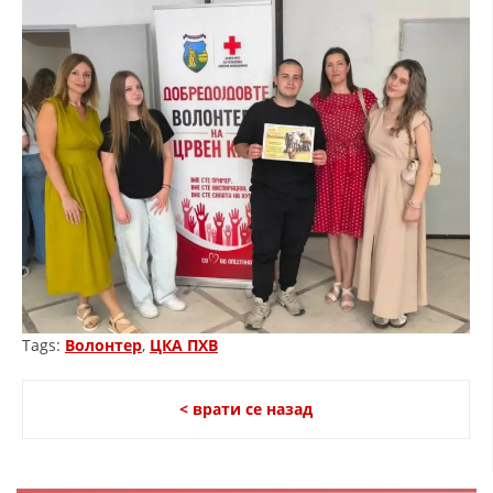
ЗНАЧЕЊЕ НА СЛУЖБАТА ЗА БАРАЊЕ
ФОРМУЛАРИ ЗА БАРАЊА
ЗДРАВСТВЕНО ПРЕВЕНТИВНА ДЕЈНОСТ
ПРВА ПОМОШ
КРВОДАРИТЕЛСТВО
ИНФОРМАЦИИ ЗА БОЛЕСТИ
УСЛУГИ
Tags:
Волонтер
,
ЦКА ПХВ
ЗА НАС
ДЕЈСТВУВАЊЕ
< врати се назад