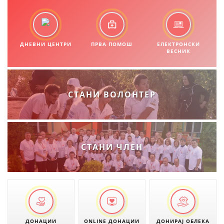
ПРИРАЧНИЦИ
СТРАТЕГИИ
ДНЕВНИ ЦЕНТРИ
ПРВА ПОМОШ
ЕЛЕКТРОНСКИ
ВЕСНИК
ЕДУКАТИВНО ИНФОРМАТИВНИ МАТЕРИЈАЛИ
БРОШУРИ
СТАНИ ВОЛОНТЕР
ПОСТЕРИ
ПРЕЗЕНТАЦИИ
СТАНИ ЧЛЕН
ДОНАЦИИ
ONLINE ДОНАЦИИ
ДОНИРАЈ ОБЛЕКА