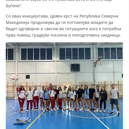
ДИСЕМИНАЦИЈА
Буѓони“.
MЕЃУНАРОДНО ХУМАНИТАРНО ПРАВО
Со оваа иницијатива, Црвен крст на Република Северна
Македонија продолжува да ги поттикнува младите да
ПРОМОЦИЈА НА ХУМАНИ ВРЕДНОСТИ
бидат одговорни и свесни во ситуациите кога е потребна
УПОТРЕБА И ЗАШТИТА НА АМБЛЕМОТ
прва помош, градејќи посилна и поподготвена заедница.
СОЦИЈАЛНО ХУМАНИТАРНА ДЕЈНОСТ
КАКО ДА ДОНИРАТЕ
ПОДГОТВЕНОСТ И ДЕЈСТВО ПРИ КАТАСТРОФИ
ТИМ ЗА ОДГОВОР ПРИ КАТАСТРОФИ ПРИ ООЦК КУМАНОВО
ОДНОСИ СО ЈАВНОСТ
ИСТРАЖУВАЊЕ НА ЈАВНО МИСЛЕЊЕ
МЕЃУНАРОДНА СОРАБОТКА
ДОГОВОРИ