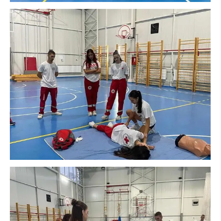
ЗНАЧЕЊЕ НА СЛУЖБАТА ЗА БАРАЊЕ
ФОРМУЛАРИ ЗА БАРАЊА
ЗДРАВСТВЕНО ПРЕВЕНТИВНА ДЕЈНОСТ
ПРВА ПОМОШ
КРВОДАРИТЕЛСТВО
ИНФОРМАЦИИ ЗА БОЛЕСТИ
УСЛУГИ
ЗА НАС
ДЕЈСТВУВАЊЕ