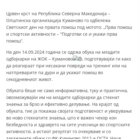
СТРУКТУРА И ОРГАНИЗАЦИОНА ПОСТАВЕНОСТ – ОПШТИНСКА
ОРГАНИЗАЦИЈА КУМАНОВО
Црвен крст на Република Северна Македонија –
КОНТАКТ ИНФОРМАЦИИ
Општинска организација Куманово го одбележа
Светскиот ден на првата помош под мотото: ,,Прва помош
и спортски активности – “Подготви се и укажи прва
помош“.
ЗАКОН ЗА ЦКРМ
На ден 14.09.2024 година се одржа обука на младите
СТАТУТ НА ЦКРМ
одбојкарки на ЖОК – Куманово
, подготвувајќи ги како
да реагираат при несакани повреди на тренинг или на
натпреварите па дури и да укажат помош во
секојдневниот живот.
Обуката беше не само информативна, туку и практична,
ОРГАНИЗАЦИЈА И РАЗВОЈ
овозможувајќи им на младите одбојкарки да стекнат
знаења за брзо и ефективно делување. На крајот од
РАКОВОДЕН ОДБОР
обуката, тие ја покажаа својата подготвеност и уверување
СОБРАНИЕ
во ново стекнатите знаења, што е важен чекор кон
безбедноста и здравјето на сите учесници во спортските
СТРУКТУРА И ОРГАНИЗАЦИОНА ПОСТАВЕНОСТ
активности, а истиот резултат го очекуваме и со
закажаните обуки со ФК-Куманово 2012 и ОСТУ,,Наце