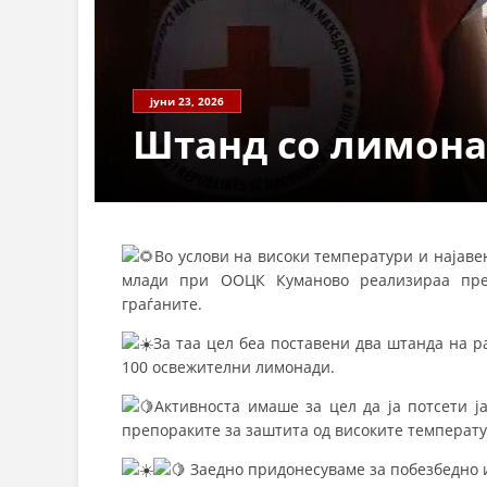
СТРУКТ
јуни 23, 2026
Штанд со лимон
Во услови на високи температури и најавен
млади при ООЦК Куманово реализираа пре
граѓаните.
За таа цел беа поставени два штанда на р
100 освежителни лимонади.
Активноста имаше за цел да ја потсети ј
препораките за заштита од високите температу
Заедно придонесуваме за побезбедно и