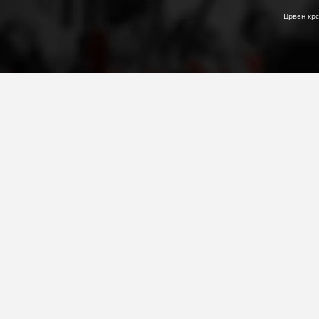
Црвен крс