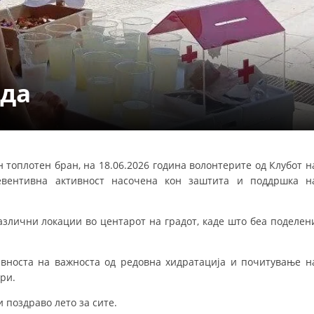
УРА И ОРГАНИЗАЦИОНА ПОСТАВЕНОСТ – ОПШТИНСКА ОРГАНИЗАЦИЈА К
КОНТАКТ ИНФОРМАЦИИ
ада
ЗАКОН ЗА ЦКРМ
СТАТУТ НА ЦКРМ
 топлотен бран, на 18.06.2026 година волонтерите од Клубот н
вентивна активност насочена кон заштита и поддршка н
ОРГАНИЗАЦИЈА И РАЗВОЈ
азлични локации во центарот на градот, каде што беа поделен
РАКОВОДЕН ОДБОР
СОБРАНИЕ
авноста на важноста од редовна хидратација и почитување н
ри.
СТРУКТУРА И ОРГАНИЗАЦИОНА ПОСТАВЕНОСТ
 поздраво лето за сите.
ДИСЕМИНАЦИЈА