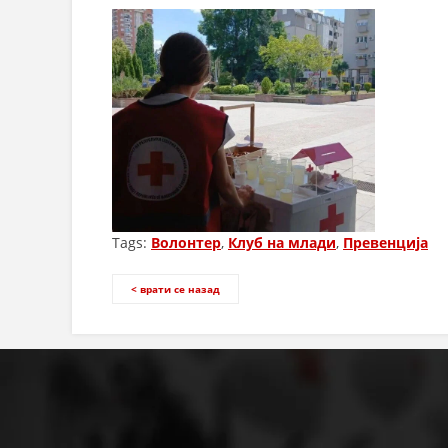
Tags:
Волонтер
,
Клуб на млади
,
Превенција
< врати се назад