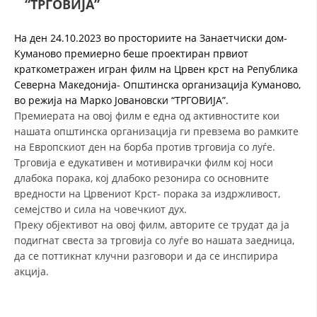
“ТРГОВИЈА”
СТРУКТУРА И ОРГАНИЗАЦИОНА ПОСТАВЕНОСТ – ОПШТИНСКА
ОРГАНИЗАЦИЈА КУМАНОВО
На ден 24.10.2023 во просториите на Занаетчиски дом-
КОНТАКТ ИНФОРМАЦИИ
Куманово премиерно беше проектиран првиот
краткометражен игран филм на Црвен крст на Република
Северна Македонија- Општинска организација Куманово,
во режија на Марко Јовановски “ТРГОВИЈА”.
ЗАКОН ЗА ЦКРМ
Премиерата на овој филм е една од активностите кои
СТАТУТ НА ЦКРМ
нашата општинска организација ги превзема во рамките
на Европскиот ден на борба против трговија со луѓе.
Трговија е едукативен и мотивирачки филм кој носи
длабока порака, кој длабоко резонира со основните
вредности на Црвениот Крст- порака за издржливост,
семејство и сила на човечкиот дух.
ОРГАНИЗАЦИЈА И РАЗВОЈ
Преку објективот на овој филм, авторите се трудат да ја
подигнат свеста за трговија со луѓе во нашата заедница,
РАКОВОДЕН ОДБОР
да се поттикнат клучни разговори и да се инспирира
СОБРАНИЕ
акција.
СТРУКТУРА И ОРГАНИЗАЦИОНА ПОСТАВЕНОСТ