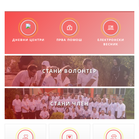
ЗНАЧЕЊЕ НА СЛУЖБАТА ЗА БАРАЊЕ
ФОРМУЛАРИ ЗА БАРАЊА
ЗДРАВСТВЕНО ПРЕВЕНТИВНА ДЕЈНОСТ
ПРВА ПОМОШ
ДНЕВНИ ЦЕНТРИ
ПРВА ПОМОШ
ЕЛЕКТРОНСКИ
ВЕСНИК
КРВОДАРИТЕЛСТВО
ИНФОРМАЦИИ ЗА БОЛЕСТИ
СТАНИ ВОЛОНТЕР
УСЛУГИ
ЗА НАС
СТАНИ ЧЛЕН
ДЕЈСТВУВАЊЕ