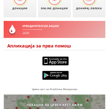
ПРИРАЧНИЦИ
ДОНАЦИИ
ONLINE ДОНАЦИИ
ДОНИРАЈ ОБЛЕКА
СТРАТЕГИИ
КРВОДАРИТЕЛСКИ АКЦИИ
ЕДУКАТИВНО ИНФОРМАТИВНИ МАТЕРИЈАЛИ
2026
БРОШУРИ
Апликација за прва помош
ПОСТЕРИ
ПРЕЗЕНТАЦИИ
Црвен крст на Република Македонија
ЛОКАЦИИ НА ЦРВЕН КРСТ НА РМ