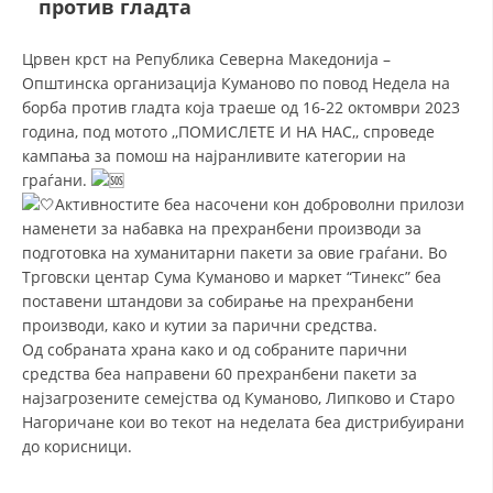
против гладта
СТРУКТУРА И ОРГАНИЗАЦИОНА ПОСТАВЕНОСТ – ОПШТИНСКА
ОРГАНИЗАЦИЈА КУМАНОВО
Црвен крст на Република Северна Македонија –
КОНТАКТ ИНФОРМАЦИИ
Општинска организација Куманово по повод Недела на
борба против гладта која траеше од 16-22 октомври 2023
година, под мотото ,,ПОМИСЛЕТЕ И НА НАС,, спроведe
кампања за помош на најранливите категории на
ЗАКОН ЗА ЦКРМ
граѓани.
СТАТУТ НА ЦКРМ
Активностите беа насочени кон доброволни прилози
наменети за набавка на прехранбени производи за
подготовка на хуманитарни пакети за овие граѓани. Во
Трговски центар Сума Куманово и маркет “Тинекс” беа
поставени штандови за собирање на прехранбени
производи, како и кутии за парични средства.
ОРГАНИЗАЦИЈА И РАЗВОЈ
Од собраната храна како и од собраните парични
средства беа направени 60 прехранбени пакети за
РАКОВОДЕН ОДБОР
најзагрозените семејства од Куманово, Липково и Старо
СОБРАНИЕ
Нагоричане кои во текот на неделата беа дистрибуирани
до корисници.
СТРУКТУРА И ОРГАНИЗАЦИОНА ПОСТАВЕНОСТ