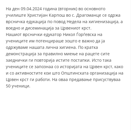
СТРУКТУРА И ОРГАНИЗАЦИОНА ПОСТАВЕНОСТ – ОПШТИНСКА
ОРГАНИЗАЦИЈА КУМАНОВО
На ден 09.04.2024 година (вторник) во основното
училиште Христијан Карпош во с. Драгоманце се одржа
КОНТАКТ ИНФОРМАЦИИ
врсничка едукација по повод Недела на хигиенизација, а
воедно и дисеминација за Црвениот крст.
Нашиот врснички едукатор Никол Ѓорѓевска на
учениците им потенцираше зошто е важно да ја
ЗАКОН ЗА ЦКРМ
одржуваме нашата лична хигиена. По кратка
СТАТУТ НА ЦКРМ
демонстрација за правилно миење на рацете сите
заеднички ги повторија истите постапки. Исто така
учениците се запознаа со историјата на Црвен крст, како
и со активностите кои што Општинската организација на
Црвен крст ги работи. На оваа предавање присуствуваа
50 ученици.
ОРГАНИЗАЦИЈА И РАЗВОЈ
РАКОВОДЕН ОДБОР
СОБРАНИЕ
СТРУКТУРА И ОРГАНИЗАЦИОНА ПОСТАВЕНОСТ