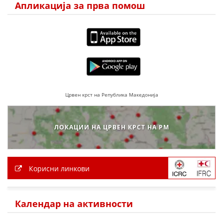
Апликација за прва помош
ПРИРАЧНИЦИ
СТРАТЕГИИ
ЕДУКАТИВНО ИНФОРМАТИВНИ МАТЕРИЈАЛИ
БРОШУРИ
ПОСТЕРИ
Црвен крст на Република Македонија
ПРЕЗЕНТАЦИИ
ЛОКАЦИИ НА ЦРВЕН КРСТ НА РМ
Корисни линкови
Календар на активности