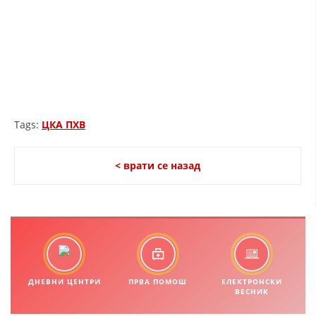
ДИСЕМИНАЦИЈА
MЕЃУНАРОДНО ХУМАНИТАРНО ПРАВО
ПРОМОЦИЈА НА ХУМАНИ ВРЕДНОСТИ
УПОТРЕБА И ЗАШТИТА НА АМБЛЕМОТ
СОЦИЈАЛНО ХУМАНИТАРНА ДЕЈНОСТ
Tags:
ЦКА ПХВ
КАКО ДА ДОНИРАТЕ
ПОДГОТВЕНОСТ И ДЕЈСТВО ПРИ КАТАСТРОФИ
< врати се назад
ТИМ ЗА ОДГОВОР ПРИ КАТАСТРОФИ ПРИ ООЦК КУМАНОВО
ОДНОСИ СО ЈАВНОСТ
ИСТРАЖУВАЊЕ НА ЈАВНО МИСЛЕЊЕ
МЕЃУНАРОДНА СОРАБОТКА
ДНЕВНИ ЦЕНТРИ
ПРВА ПОМОШ
ЕЛЕКТРОНСКИ
ВЕСНИК
ДОГОВОРИ