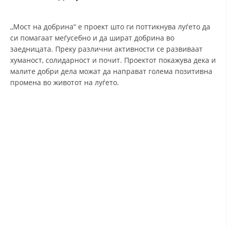
СТРУКТУРА И ОРГАНИЗАЦИОНА ПОСТАВЕНОСТ – ОПШТИНСКА
ОРГАНИЗАЦИЈА КУМАНОВО
,,Мост на добрина“ е проект што ги поттикнува луѓето да
КОНТАКТ ИНФОРМАЦИИ
си помагаат меѓусебно и да шират добрина во
заедницата. Преку различни активности се развиваат
хуманост, солидарност и почит. Проектот покажува дека и
малите добри дела можат да направат голема позитивна
ЗАКОН ЗА ЦКРМ
промена во животот на луѓето.
СТАТУТ НА ЦКРМ
ОРГАНИЗАЦИЈА И РАЗВОЈ
РАКОВОДЕН ОДБОР
СОБРАНИЕ
СТРУКТУРА И ОРГАНИЗАЦИОНА ПОСТАВЕНОСТ