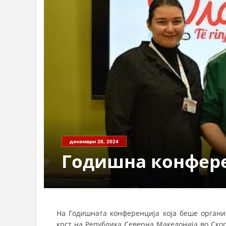
СТРУКТ
декември 26, 2024
Годишна конфере
На Годишната конференција која беше органи
крст на Република Северна Македонија во Ско