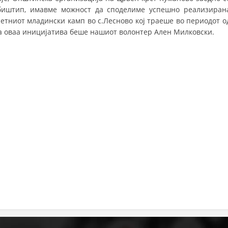
биштип, имавме можност да споделиме успешно реализиран
MЕЃУНАРОДНО ХУМАНИТАРНО ПРАВО
Летниот младински камп во с.Лесново кој траеше во периодот
о
на оваа иницијатива беше нашиот волонтер Ален Милковски.
ПРОМОЦИЈА НА ХУМАНИ ВРЕДНОСТИ
УПОТРЕБА И ЗАШТИТА НА АМБЛЕМОТ
СОЦИЈАЛНО ХУМАНИТАРНА ДЕЈНОСТ
КАКО ДА ДОНИРАТЕ
ПОДГОТВЕНОСТ И ДЕЈСТВО ПРИ КАТАСТРОФИ
ТИМ ЗА ОДГОВОР ПРИ КАТАСТРОФИ ПРИ ООЦК КУМАНОВО
ОДНОСИ СО ЈАВНОСТ
ИСТРАЖУВАЊЕ НА ЈАВНО МИСЛЕЊЕ
МЕЃУНАРОДНА СОРАБОТКА
ДОГОВОРИ
ЗНАЧЕЊЕ НА СЛУЖБАТА ЗА БАРАЊЕ