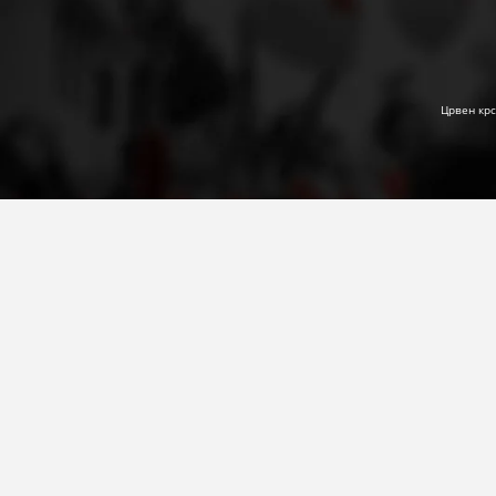
Црвен крс