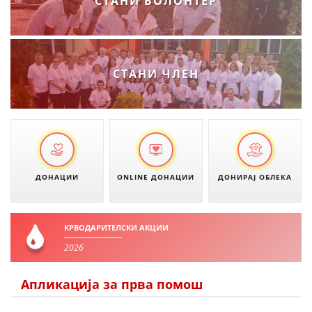
СТАНИ ВОЛОНТЕР
ЗНАЧЕЊЕ НА СЛУЖБАТА ЗА БАРАЊЕ
ФОРМУЛАРИ ЗА БАРАЊА
ЗДРАВСТВЕНО ПРЕВЕНТИВНА ДЕЈНОСТ
СТАНИ ЧЛЕН
ПРВА ПОМОШ
КРВОДАРИТЕЛСТВО
ИНФОРМАЦИИ ЗА БОЛЕСТИ
УСЛУГИ
ДОНАЦИИ
ONLINE ДОНАЦИИ
ДОНИРАЈ ОБЛЕКА
ЗА НАС
КРВОДАРИТЕЛСКИ АКЦИИ
2026
ДЕЈСТВУВАЊЕ
Апликација за прва помош