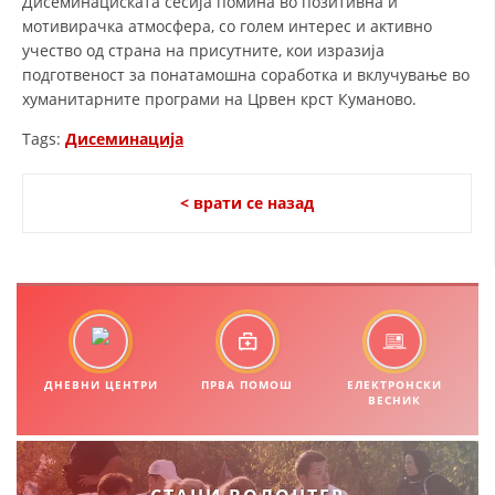
Дисеминациската сесија помина во позитивна и
ДИСЕМИНАЦИЈА
мотивирачка атмосфера, со голем интерес и активно
MЕЃУНАРОДНО ХУМАНИТАРНО ПРАВО
учество од страна на присутните, кои изразија
подготвеност за понатамошна соработка и вклучување во
ПРОМОЦИЈА НА ХУМАНИ ВРЕДНОСТИ
хуманитарните програми на Црвен крст Куманово.
УПОТРЕБА И ЗАШТИТА НА АМБЛЕМОТ
Tags:
Дисеминација
СОЦИЈАЛНО ХУМАНИТАРНА ДЕЈНОСТ
< врати се назад
КАКО ДА ДОНИРАТЕ
ПОДГОТВЕНОСТ И ДЕЈСТВО ПРИ КАТАСТРОФИ
ТИМ ЗА ОДГОВОР ПРИ КАТАСТРОФИ ПРИ ООЦК КУМАНОВО
ОДНОСИ СО ЈАВНОСТ
ИСТРАЖУВАЊЕ НА ЈАВНО МИСЛЕЊЕ
ДНЕВНИ ЦЕНТРИ
ПРВА ПОМОШ
ЕЛЕКТРОНСКИ
ВЕСНИК
МЕЃУНАРОДНА СОРАБОТКА
ДОГОВОРИ