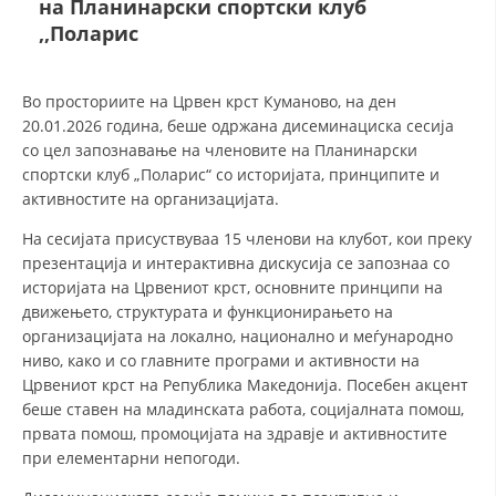
на Планинарски спортски клуб
СТРУКТУРА И ОРГАНИЗАЦИОНА ПОСТАВЕНОСТ – ОПШТИНСКА
ОРГАНИЗАЦИЈА КУМАНОВО
,,Поларис
КОНТАКТ ИНФОРМАЦИИ
Во просториите на Црвен крст Куманово, на ден
20.01.2026 година, беше одржана дисеминациска сесија
со цел запознавање на членовите на Планинарски
ЗАКОН ЗА ЦКРМ
спортски клуб „Поларис“ со историјата, принципите и
активностите на организацијата.
СТАТУТ НА ЦКРМ
На сесијата присуствуваа 15 членови на клубот, кои преку
презентација и интерактивна дискусија се запознаа со
историјата на Црвениот крст, основните принципи на
движењето, структурата и функционирањето на
организацијата на локално, национално и меѓународно
ОРГАНИЗАЦИЈА И РАЗВОЈ
ниво, како и со главните програми и активности на
РАКОВОДЕН ОДБОР
Црвениот крст на Република Македонија. Посебен акцент
беше ставен на младинската работа, социјалната помош,
СОБРАНИЕ
првата помош, промоцијата на здравје и активностите
при елементарни непогоди.
СТРУКТУРА И ОРГАНИЗАЦИОНА ПОСТАВЕНОСТ