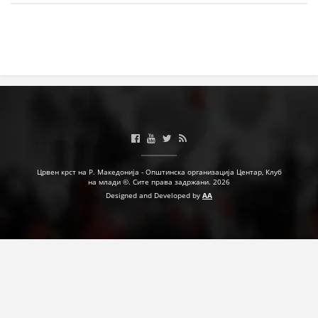
ЗНАЧЕЊЕ НА СЛУЖБАТА ЗА БАРАЊЕ
ФОРМУЛАРИ ЗА БАРАЊА
ЗДРАВСТВЕНО ПРЕВЕНТИВНА ДЕЈНОСТ
ПРВА ПОМОШ
КРВОДАРИТЕЛСТВО
ИНФОРМАЦИИ ЗА БОЛЕСТИ
УСЛУГИ
Црвен крст на Р. Македонија - Општинска организација Центар, Клуб
на млади ©. Сите права задржани. 2026
Designed and Developed by
AA
ЗА НАС
ДЕЈСТВУВАЊЕ