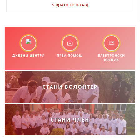
СТРУКТУРА И ОРГАНИЗАЦИОНА ПОСТАВЕНОСТ – ОПШТИНСКА
< врати се назад
ОРГАНИЗАЦИЈА КУМАНОВО
КОНТАКТ ИНФОРМАЦИИ
ЗАКОН ЗА ЦКРМ
ДНЕВНИ ЦЕНТРИ
ПРВА ПОМОШ
ЕЛЕКТРОНСКИ
СТАТУТ НА ЦКРМ
ВЕСНИК
СТАНИ ВОЛОНТЕР
ОРГАНИЗАЦИЈА И РАЗВОЈ
РАКОВОДЕН ОДБОР
СОБРАНИЕ
СТАНИ ЧЛЕН
СТРУКТУРА И ОРГАНИЗАЦИОНА ПОСТАВЕНОСТ