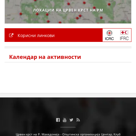
ЗНАЧЕЊЕ НА СЛУЖБАТА ЗА БАРАЊЕ
ЛОКАЦИИ НА ЦРВЕН КРСТ НА РМ
ФОРМУЛАРИ ЗА БАРАЊА
ЗДРАВСТВЕНО ПРЕВЕНТИВНА ДЕЈНОСТ
Корисни линкови
ПРВА ПОМОШ
КРВОДАРИТЕЛСТВО
Календар на активности
ИНФОРМАЦИИ ЗА БОЛЕСТИ
УСЛУГИ
ЗА НАС
ДЕЈСТВУВАЊЕ
Црвен крст на Р. Македонија - Општинска организација Центар, Клуб