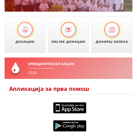
ДИСЕМИНАЦИЈА
MЕЃУНАРОДНО ХУМАНИТАРНО ПРАВО
ПРОМОЦИЈА НА ХУМАНИ ВРЕДНОСТИ
УПОТРЕБА И ЗАШТИТА НА АМБЛЕМОТ
ДОНАЦИИ
ONLINE ДОНАЦИИ
ДОНИРАЈ ОБЛЕКА
СОЦИЈАЛНО ХУМАНИТАРНА ДЕЈНОСТ
КАКО ДА ДОНИРАТЕ
КРВОДАРИТЕЛСКИ АКЦИИ
ПОДГОТВЕНОСТ И ДЕЈСТВО ПРИ КАТАСТРОФИ
2026
ТИМ ЗА ОДГОВОР ПРИ КАТАСТРОФИ ПРИ ООЦК КУМАНОВО
Апликација за прва помош
ОДНОСИ СО ЈАВНОСТ
ИСТРАЖУВАЊЕ НА ЈАВНО МИСЛЕЊЕ
МЕЃУНАРОДНА СОРАБОТКА
ДОГОВОРИ