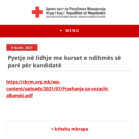
MENU
9 Gusht, 2021
Pyetje në lidhje me kurset e ndihmës së
parë për kandidatë
https://ckrm.org.mk/wp-
content/uploads/2021/07/Prashanja-za-vozachi-
albanski.pdf
HISTORIA E LËVIZJES
HISTORIA E KRYQIT TË KUQ
< kthehu mbrapa