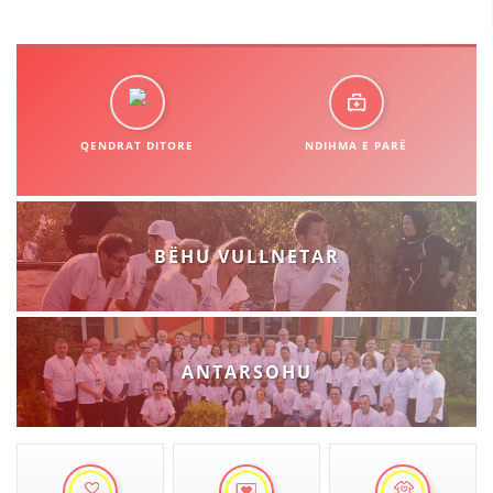
STRUKTURA E ORGANIZATËS
KONTAKT INFORMACIONE
ANËTARËSIMI NË STRUKTURAT PROFESIONALE
QENDRAT DITORE
NDIHMA E PARË
LIGJI I KRYQIT TË KUQ
STATUTI I KRYQIT TË KUQ
BËHU VULLNETAR
ORGANIZIMI DHE ZHVILLIMI
ANTARSOHU
BORDI DREJTUES
KUVENDI
STRUKTURA DHE STRUKTURA ORGANIZATIVE