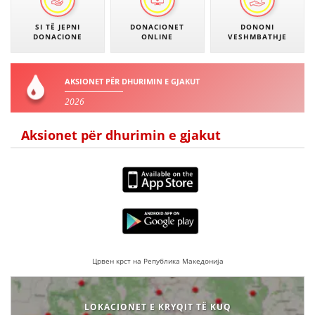
DISEMINIMI
SI TË JEPNI
DONACIONET
DONONI
DONACIONE
ONLINE
VESHMBATHJE
DREJTA NDERKOMBETARE HUMANITARE
PROMOVIMI I VLERAVE HUMANE
AKSIONET PËR DHURIMIN E GJAKUT
PËRDORIMIN DHE MBROJTJEN E STEMËS
2026
SOCIALO-HUMANITARE
Aksionet për dhurimin e gjakut
SI TË JEPNI DONACIONE
PËRGATITSHMËRI DHE VEPRIM GJATË KATASTROFAVE
EKIPE PËRGJIGJE DISASTER
STACIONIN E UJIT SHPËTIMIT – VODNO
EOK E CK
Црвен крст на Република Македонија
PROJEKTE
LOKACIONET E KRYQIT TË KUQ
MARRDHËNJE ME PUBLIKUN