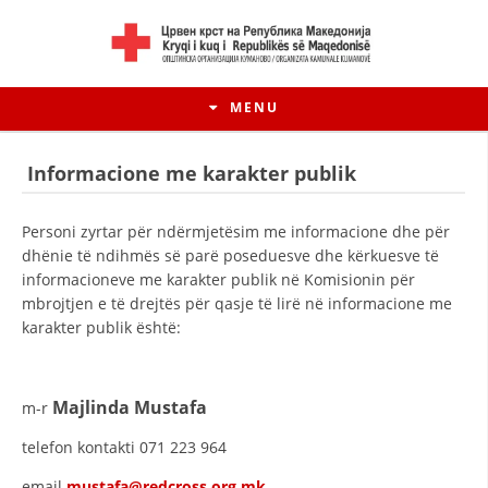
MENU
Informacione me karakter publik
Personi zyrtar për ndërmjetësim me informacione dhe për
dhënie të ndihmës së parë poseduesve dhe kërkuesve të
informacioneve me karakter publik në Komisionin për
mbrojtjen e të drejtës për qasje të lirë në informacione me
karakter publik është:
Majlinda Mustafa
m-r
HISTORIA E LËVIZJES
telefon kontakti 071 223 964
HISTORIA E KRYQIT TË KUQ
email
mustafa@redcross.org.mk