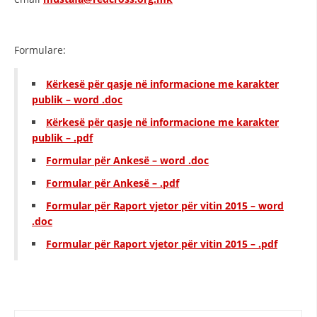
STRUKTURA E ORGANIZATËS
KONTAKT INFORMACIONE
Formulare:
ANËTARËSIMI NË STRUKTURAT PROFESIONALE
Kërkesë për qasje në informacione me karakter
publik – word .doc
LIGJI I KRYQIT TË KUQ
Kërkesë për qasje në informacione me karakter
publik – .pdf
STATUTI I KRYQIT TË KUQ
Formular për Ankesë – word .doc
Formular për Ankesë – .pdf
Formular për Raport vjetor për vitin 2015 – word
.doc
ORGANIZIMI DHE ZHVILLIMI
Formular për Raport vjetor për vitin 2015 – .pdf
BORDI DREJTUES
KUVENDI
STRUKTURA DHE STRUKTURA ORGANIZATIVE