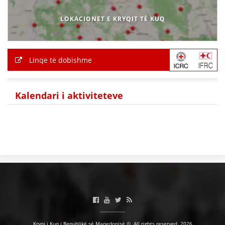
VEPRIMTARI
LOKACIONET E KRYQIT TË KUQ
Linqe të dobishme
DORACAKË
STRATEGJI
Kalendari i aktiviteteve
MATERIAL EDUKATIVO INFORMATIV
BROCHURES
PRESENTATIONS
Kryqi i Kuq i Republikë së Maqedonisë ©. All rights reserved. 2026