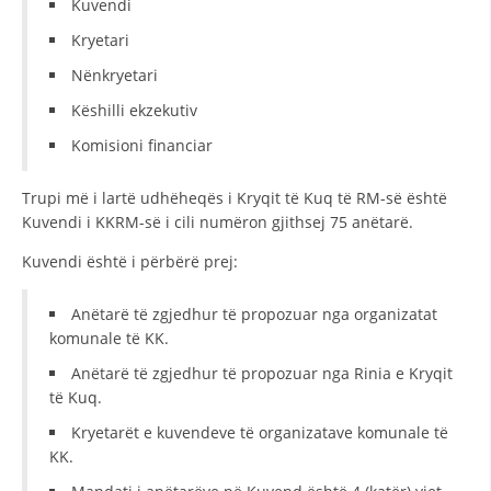
Kuvendi
STRUKTURA E ORGANIZATËS
Kryetari
KONTAKT INFORMACIONE
Nënkryetari
ANËTARËSIMI NË STRUKTURAT PROFESIONALE
Këshilli ekzekutiv
Komisioni financiar
LIGJI I KRYQIT TË KUQ
Trupi më i lartë udhëheqës i Kryqit të Kuq të RM-së është
Kuvendi i KKRM-së i cili numëron gjithsej 75 anëtarë.
STATUTI I KRYQIT TË KUQ
Kuvendi është i përbërë prej:
Anëtarë të zgjedhur të propozuar nga organizatat
komunale të KK.
ORGANIZIMI DHE ZHVILLIMI
Anëtarë të zgjedhur të propozuar nga Rinia e Kryqit
të Kuq.
BORDI DREJTUES
Kryetarët e kuvendeve të organizatave komunale të
KUVENDI
KK.
STRUKTURA DHE STRUKTURA ORGANIZATIVE