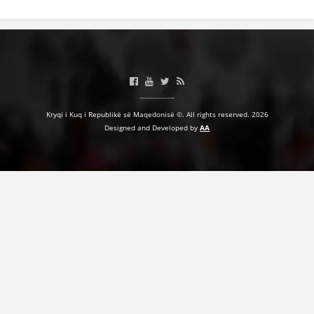
Kryqi i Kuq i Republikë së Maqedonisë ©. All rights reserved. 2026
Designed and Developed by
AA