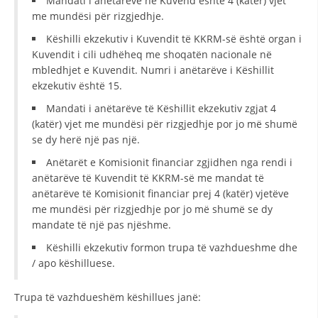
Mandati i anëtarëve në Kuvend është 4 (katër) vjet
me mundësi për rizgjedhje.
DISEMINIMI
Këshilli ekzekutiv i Kuvendit të KKRM-së është organ i
DREJTA NDERKOMBETARE HUMANITARE
Kuvendit i cili udhëheq me shoqatën nacionale në
mbledhjet e Kuvendit. Numri i anëtarëve i Këshillit
PROMOVIMI I VLERAVE HUMANE
ekzekutiv është 15.
PËRDORIMIN DHE MBROJTJEN E STEMËS
Mandati i anëtarëve të Këshillit ekzekutiv zgjat 4
(katër) vjet me mundësi për rizgjedhje por jo më shumë
SOCIALO-HUMANITARE
se dy herë një pas një.
SI TË JEPNI DONACIONE
Anëtarët e Komisionit financiar zgjidhen nga rendi i
anëtarëve të Kuvendit të KKRM-së me mandat të
PËRGATITSHMËRI DHE VEPRIM GJATË KATASTROFAVE
anëtarëve të Komisionit financiar prej 4 (katër) vjetëve
me mundësi për rizgjedhje por jo më shumë se dy
EKIPE PËRGJIGJE DISASTER
mandate të një pas njëshme.
STACIONIN E UJIT SHPËTIMIT – VODNO
Këshilli ekzekutiv formon trupa të vazhdueshme dhe
EOK E CK
/ apo këshilluese.
PROJEKTE
Trupa të vazhdueshëm këshillues janë:
MARRDHËNJE ME PUBLIKUN