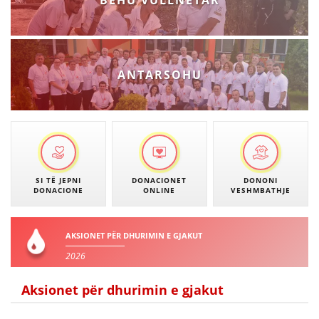
BËHU VULLNETAR
ANTARSOHU
SI TË JEPNI
DONACIONET
DONONI
DONACIONE
ONLINE
VESHMBATHJE
AKSIONET PËR DHURIMIN E GJAKUT
2026
Aksionet për dhurimin e gjakut