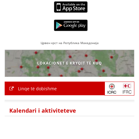
Црвен крст на Република Македонија
LOKACIONET E KRYQIT TË KUQ
Linqe të dobishme
Kalendari i aktiviteteve