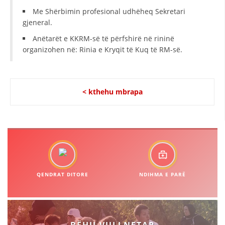
VEPRIMTARI
Me Shërbimin profesional udhëheq Sekretari
gjeneral.
Anëtarët e KKRM-së të përfshirë në rininë
organizohen në: Rinia e Kryqit të Kuq të RM-së.
DORACAKË
STRATEGJI
< kthehu mbrapa
MATERIAL EDUKATIVO INFORMATIV
BROCHURES
PRESENTATIONS
QENDRAT DITORE
NDIHMA E PARË