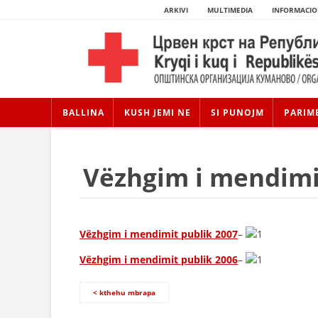
ARKIVI
MULTIMEDIA
INFORMACIO
BALLINA
KUSH JEMI NE
SI PUNOJM
PARIM
Vëzhgim i mendimi
Vëzhgim i mendimit publik 2007
–
Vëzhgim i mendimit publik 2006
–
< kthehu mbrapa