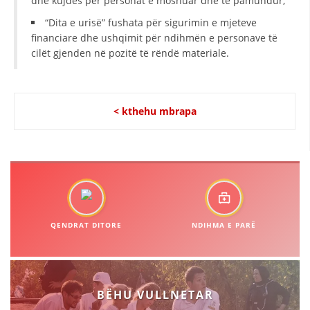
dhe kujdes për personat e moshuar dhe të pamundur;
HULUMTIMI I OPINIONIT PUBLIK
“Dita e urisë” fushata për sigurimin e mjeteve
financiare dhe ushqimit për ndihmën e personave të
BASHKËPUNIM NDËRKOMBËTAR
cilët gjenden në pozitë të rëndë materiale.
MARRËVESHJE
PROJEKTE
< kthehu mbrapa
SHËRBIMI PËR KËRKIM
VEPRIMTARI SHËNDETËSORE PREVENTIVE
NDIHMA E PARË
DHURIMI I GJAKUT
QENDRAT DITORE
NDIHMA E PARË
MENAXHIM ME VULLNETARË
KUSH JEMI NE
BËHU VULLNETAR