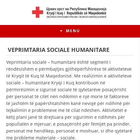
MENU
VEPRIMTARIA SOCIALE HUMANITARE
Veprimtaria sociale – humanitare është segment i
rëndësishëm e përmbajtjes gjithëpërfshirëse të aktiviteteve
të Kryqit të Kuq të Maqedonisë. Me realizimin e aktiviteteve
sociale – humanitare Kryqi i Kuq kontribuon në
përmirësimin e sigurisë sociale të qytetarëve posaçërisht
për personat të cilët nën ndikimin e një morie të faktorëve
të jashtëm të papërshtatshëm kanë nevojë për ndihmë për
tejkalimin e problemeve me të cilat ndeshen. Aktivitetet e
këtij plani janë të drejtuara për sigurimin e ndihmës për
HISTORIA E LËVIZJES
popullatën e mjeruar, e posaçërisht për fëmijët pa prindër,
HISTORIA E KRYQIT TË KUQ
personat me hendikep, personat e moshuar, si dhe qytetarë
me probleme materiale – sociale.