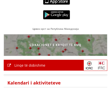
Црвен крст на Република Македонија
LOKACIONET E KRYQIT TË KUQ
Linqe të dobishme
Kalendari i aktiviteteve