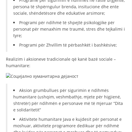
Programe për sigurimin e ndihmës në raste urgjente,
persona të shpërngulur brenda, insitucione dhe ente
DISEMINIMI
sociale, shëndetësore dhe edukative arsimore;
DREJTA NDERKOMBETARE HUMANITARE
Programi për ndihmë të shpejtë psikologjike për
personat për menaxhim me traumë, stres dhe tejkalimi i
PROMOVIMI I VLERAVE HUMANE
tyre;
PËRDORIMIN DHE MBROJTJEN E STEMËS
Programi për Zhvillim të përbashkët i bashkësive;
SOCIALO-HUMANITARE
Realizim i aksioneve tradicionale që kanë bazë sociale –
SI TË JEPNI DONACIONE
humanitare:
PËRGATITSHMËRI DHE VEPRIM GJATË KATASTROFAVE
EKIPE PËRGJIGJE DISASTER
Aksion grumbullues për sigurimin e ndihmës
humanitare (ushqim, veshmbathje, mjete për higjienë,
STACIONIN E UJIT SHPËTIMIT – VODNO
shtretër) për ndihmën e personave më të mjeruar “Dita
EOK E CK
e solidaritetit”
PROJEKTE
Aktivitete humanitare Java e kujdesit për personat e
moshuar, aktivitete programore dedikuar për ndihmë
MARRDHËNJE ME PUBLIKUN