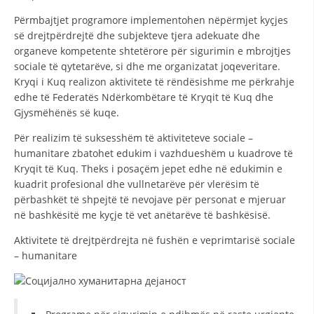
STRUKTURA E ORGANIZATËS
Përmbajtjet programore implementohen nëpërmjet kyçjes
KONTAKT INFORMACIONE
së drejtpërdrejtë dhe subjekteve tjera adekuate dhe
organeve kompetente shtetërore për sigurimin e mbrojtjes
ANËTARËSIMI NË STRUKTURAT PROFESIONALE
sociale të qytetarëve, si dhe me organizatat joqeveritare.
Kryqi i Kuq realizon aktivitete të rëndësishme me përkrahje
edhe të Federatës Ndërkombëtare të Kryqit të Kuq dhe
Gjysmëhënës së kuqe.
LIGJI I KRYQIT TË KUQ
Për realizim të suksesshëm të aktiviteteve sociale –
STATUTI I KRYQIT TË KUQ
humanitare zbatohet edukim i vazhdueshëm u kuadrove të
Kryqit të Kuq. Theks i posaçëm jepet edhe në edukimin e
kuadrit profesional dhe vullnetarëve për vlerësim të
përbashkët të shpejtë të nevojave për personat e mjeruar
në bashkësitë me kyçje të vet anëtarëve të bashkësisë.
ORGANIZIMI DHE ZHVILLIMI
Aktivitete të drejtpërdrejta në fushën e veprimtarisë sociale
– humanitare
BORDI DREJTUES
KUVENDI
STRUKTURA DHE STRUKTURA ORGANIZATIVE