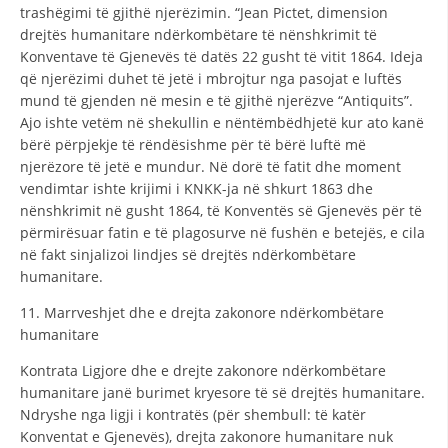
trashëgimi të gjithë njerëzimin. “Jean Pictet, dimension
drejtës humanitare ndërkombëtare të nënshkrimit të
Konventave të Gjenevës të datës 22 gusht të vitit 1864. Ideja
që njerëzimi duhet të jetë i mbrojtur nga pasojat e luftës
mund të gjenden në mesin e të gjithë njerëzve “Antiquits”.
Ajo ishte vetëm në shekullin e nëntëmbëdhjetë kur ato kanë
bërë përpjekje të rëndësishme për të bërë luftë më
njerëzore të jetë e mundur. Në dorë të fatit dhe moment
vendimtar ishte krijimi i KNKK-ja në shkurt 1863 dhe
nënshkrimit në gusht 1864, të Konventës së Gjenevës për të
përmirësuar fatin e të plagosurve në fushën e betejës, e cila
në fakt sinjalizoi lindjes së drejtës ndërkombëtare
humanitare.
11. Marrveshjet dhe e drejta zakonore ndërkombëtare
humanitare
Kontrata Ligjore dhe e drejte zakonore ndërkombëtare
humanitare janë burimet kryesore të së drejtës humanitare.
Ndryshe nga ligji i kontratës (për shembull: të katër
Konventat e Gjenevës), drejta zakonore humanitare nuk