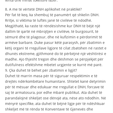
lehta dhe minat tokësore lazer.
8. A me të vërtetë DNH aplikohet në praktikë?
Për fat të keq, ka shembuj të panumërt që shkelin DNH.
Rritje, si viktima të luftës janë të civilëve të ndodhë.
Megjithatë, ka raste të rëndësishme kur DNH të bëjë një
dallim të qartë në mbrojtjen e civilëve, të burgosurit, të
sëmurë dhe të plagosur, dhe në kufizimin e përdorimit të
armëve barbare. Duke pasur këtë parasysh, për zbatimin e
këtij organi të rregullave ligjore të cilat zbatohen në rastet e
dhunës ekstreme, gjithmonë do të përbëjnë një vështirësi e
madhe. Ajo thjesht tregon dhe dëshmon se përpjekjet për
dutifulness efektshme mbetet urgjente se kurrë më parë.
9. Çka duhet të bëhet për zbatimin e ligjit?
Duhet të marrin masa për të siguruar respektimin e të
drejtës ndërkombëtare humanitare. Shtetet kanë detyrimin
për të mësuar dhe edukuar me rregullat e DNH, forcave të
saj të armatosura, por edhe mbarë publikut. Ata duhet të
parandalojnë shkeljet ose dënojë ata, nëse ato ndodhin. Në
mënyrë specifike, ata duhet të bëjnë ligje për të ndëshkuar
shkeljet më të rënda të Konventave të Gjenevës dhe