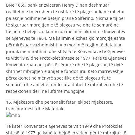
ВNë 1859, bankier zviceran Henry Dinan dëshmuar
realitetin e tmerrshem te ushtarë të plagosur kanë mbetur
pa asnjë ndihmë ne betejn pranë Solferino. Nisma e tij për
të siguruar mbrojtjen e të plagosurve dhe të sëmurë në
fushën e betejës, u kunorzua me nënshkrimin e Konventës
së Gjenevës të 1864. Me kalimin e kohës kjo mbrojtje është
përmirësuar vazhdimisht. Ajo mori një regjim të detajuar
juridik me miratimin dhe shtylla të Konventave të Gjenevës
të vitit 1949 dhe Protokolet shtesë të 1977. Parë të Gjenevës
Konventa zbatohet për të sëmurë dhe të plagosur, të dytë
shtrihet mbrojtjen e anijet e fundosura. Këto marrëveshje
përcaktohet në mënyrë specifike që të plagosurit, të
sëmurët dhe anijet e fundosura duhet të mbrohen dhe të
respektohen deri në luftime mungojne.
16. Mjekësore dhe personelit fetar, ekipet mjekësore,
transportuesit dhe Materiale
Të katër Konventat e Gjenevës të vitit 1949 dhe Protokolet
shtesë të 1977 që kanë të bëjnë jo vetëm për të mbrojtur të