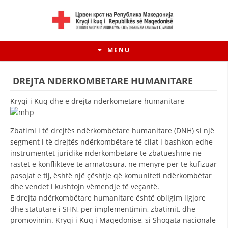
MENU
DREJTA NDERKOMBETARE HUMANITARE
Kryqi i Kuq dhe e drejta nderkometare humanitare
Zbatimi i të drejtës ndërkombëtare humanitare (DNH) si një
segment i të drejtës ndërkombëtare të cilat i bashkon edhe
instrumentet juridike ndërkombëtare të zbatueshme në
rastet e konflikteve të armatosura, në mënyrë për të kufizuar
pasojat e tij, është një çështje që komuniteti ndërkombëtar
dhe vendet i kushtojn vëmendje të veçantë.
HISTORIA E LËVIZJES
E drejta ndërkombëtare humanitare është obligim ligjore
dhe statutare i SHN, per implementimin, zbatimit, dhe
HISTORIA E KRYQIT TË KUQ
promovimin. Kryqi i Kuq i Maqedonisë, si Shoqata nacionale