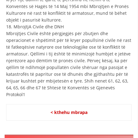
Konventës së Hagës të 14 Maj 1954 mbi Mbrojtjen e Pronës
Kulturore në rast të konfliktit të armatosur, mund të bëhet
objekt i pasurisë kulturore.
18. MbrojtjA Civile dhe DNH
Mbrojtjes Civile është përgjegjës për zbutjen dhe
operacionet e shpëtimit për të kryer popullsinë civile në rast
të fatkeqësive natyrore ose teknologjike ose të konfliktit të
armatosur. Qëllimi i tij është të minimizojë humbjet e jetëve
njerëzore apo dëmtim të pronës civile. Përveç kësaj, ka për
qëllim të ndihmojë popullatën civile shëruar nga pasojat e
katastrofës të papritur ose të dhunës dhe gjithashtu për të
krijuar kushtet për mbijetesën e tyre. Shih nenet 61, 62, 63,
64, 65, 66 dhe 67 të Shtesë të Konventës së Gjenevës
Protokol1
< kthehu mbrapa