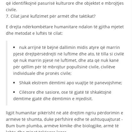
që identifikojnë pasurisë kulturore dhe objektet e mbrojtjes
civile.
7. Cilat janë kufizimet për armët dhe taktikat?
E drejta ndërkombëtare humanitare ndalon të gjitha mjetet
dhe metodat e luftës të cilat:
nuk arrijnë të bëjnë dallimin midis atyre që marrin
pjesë drejtpërsëdrejti në luftime dhe ato, të tilla si civilë
që nuk marrin pjesë në luftimet, dhe ata që nuk kanë
për qëllim për të mbrojtur popullsinë civile, civilëve
individuale dhe pronës civile;
Shkak ekstrem dëmtimi apo vuajtje të panevojshme;
Cilësore dhe sasiore, ose të gjatë të shkaktojnë
dëmtime gjatë dhe dëmtimin e mjedisit.
ligjit humanitar pikërisht në atë drejtim ngriu përdorimin e
armëve të shumta, duke përfshirë edhe të ashtuquajturat -
Bum bum plumba, armëve kimike dhe biologjike, armë të