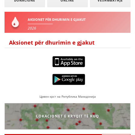
DONACIONE
ONLINE
VESHMBATHJE
AKSIONET PËR DHURIMIN E GJAKUT
2026
Aksionet për dhurimin e gjakut
Црвен крст на Република Македонија
LOKACIONET E KRYQIT TË KUQ