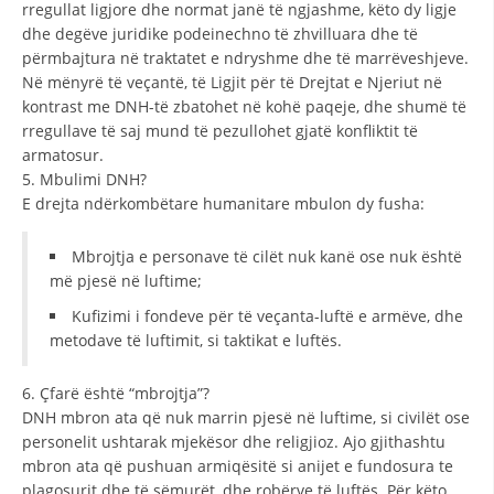
rregullat ligjore dhe normat janë të ngjashme, këto dy ligje
dhe degëve juridike podeinechno të zhvilluara dhe të
përmbajtura në traktatet e ndryshme dhe të marrëveshjeve.
Në mënyrë të veçantë, të Ligjit për të Drejtat e Njeriut në
kontrast me DNH-të zbatohet në kohë paqeje, dhe shumë të
rregullave të saj mund të pezullohet gjatë konfliktit të
armatosur.
5. Mbulimi DNH?
E drejta ndërkombëtare humanitare mbulon dy fusha:
Mbrojtja e personave të cilët nuk kanë ose nuk është
më pjesë në luftime;
Kufizimi i fondeve për të veçanta-luftë e armëve, dhe
metodave të luftimit, si taktikat e luftës.
6. Çfarë është “mbrojtja”?
DNH mbron ata që nuk marrin pjesë në luftime, si civilët ose
personelit ushtarak mjekësor dhe religjioz. Ajo gjithashtu
mbron ata që pushuan armiqësitë si anijet e fundosura te
plagosurit dhe të sëmurët, dhe robërve të luftës. Për këto