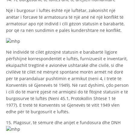
Një i burgosur i luftës është një luftëtar, zakonisht një
anëtar i forcave të armatosura të një anë në një konflikt të
armatosur apo një individ i cili gëzon statusin e barabartë,
por që ra nën sundimin e palës kundërshtare në konflikt.
Në individë të cilët gëzojnë statusin e barabartë ligjore
përfshijnë korrespondentët e luftës, furnizuesit e inventarit,
ekuipazhit tregtinë e avionëve ushtarakë dhe civilë, si dhe
civilëve të cilët në mënyrë spontane morën armët në dorë
për të parandaluar pushtimin e armikut (neni 4, i tretë të
Konventës së Gjenevës të 1949). Në rast dyshimi, çdo person
i cili do të marrë pjesë në armiqësi do të fitojnë statusin e të
burgosurve të luftës (Neni 45.1, Protokollin Shtesë 1 të
1977). E tretë të Konventës së Gjenevës të vitit 1949 vlen
edhe për të burgosurit e luftës.
15. Plagosur, të sëmurë dhe anijet e fundosura dhe DNH