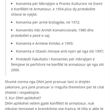
Konventa për Mbrojtjen e Pronës Kulturore në Event
HULUMTIMI I OPINIONIT PUBLIK
e Konfliktit të Armatosur, e 1954 plus dy protokollet
shtesë të njëjtë;
BASHKËPUNIM NDËRKOMBËTAR
Konventa për armë biologjike, në 1972;
MARRËVESHJE
Konventës mbi Armët Konvencionale, 1980 dhe
protokollet e pesë e saj;
PROJEKTE
Konventa e Armëve Kimike, e 1993;
SHËRBIMI PËR KËRKIM
Konventa e Otavës minave anti-njeri që nga viti 1997;
VEPRIMTARI SHËNDETËSORE PREVENTIVE
Protokolli Fakultativ i Konventës për mbrojtjen e
NDIHMA E PARË
fëmijëve të përfshirë në konflikt të armatosur që nga viti
2000.
DHURIMI I GJAKUT
Shumë norma nga DNH janë pranuar tani si drejtës
MENAXHIM ME VULLNETARË
zakonore, pra janë pranuar si rregulla themelore për të cilat
shtetet i respektojnë.
3. Kur DNH aplikohet?
KUSH JEMI NE
DNH aplikohet vetëm gjatë konfliktit të armatosur, nuk
mbulon tensionet e brendshme ose trazira, të tilla si akte të