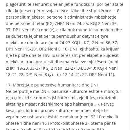
plagosurit, të sëmurët dhe anijet e fundosura, por për ata të
cilët kujdesen për nevojat e tyre fizike dhe shpirtërore – të
personelit mjekësor, personelit administrativ mbështetje
dhe personelit fetar (KGJ ZHK1 Neni 24, 25; KGJ 2 Neni 36,
37; DP1 Neni 8 (c) dhe (e), e cila nuk mund të sulmohen dhe
se duhet të lejohet për të përmbushur detyrat e tyre
mjekësore dhe fetare (neni 24-27 KGJ1 ; KGJ 2 Neni 36, 37;
DP1 Neni 15-20;. DP2 Neni 9, 10) DNH gjithashtu ka krijuar
një të plotë dhe të zhvilluar tërësisht për ekipet e kujdesit
mjekësor, transportuesit dhe materialeve mjekësore (neni
ZHK1 19-23, 33-37; KGJ 2 Neni 22-27, 34, 38-40; KGJ 4 Neni
18, 21-22; DP1 Neni 8 (g) – (l), 12-14, 21, 22; DP2 Neni 11).
17. MbrojtjA e punëtorëve humanitare dhe DNH
Në përputhje me DNH, pasurisë kulturore është e mbrojtur
nga çdo akdz e dhunës (shkatërrimit, vjedhjes, rekuizimit,
aktet nga masat ndëshkimore apo hakmarrja …). Përveç
kësaj, përdorimi i pronës kulturore në mbështetje të
veprimeve ushtarake është e ndaluar (neni 53 i Protokollit
Shtesë 1 dhe neni 16 i Protokollit Shtesë 2). Stema për të
kryer një dallim të qartë të përfshira në nenin 6 të