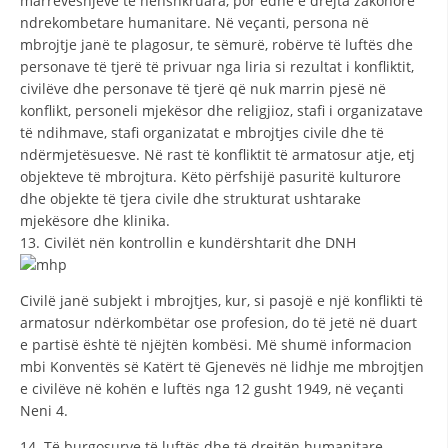
marrëveshjeve të nënshkruara, por edhe e drejta zakonore
ndrekombetare humanitare. Në veçanti, persona në
mbrojtje janë te plagosur, te sëmurë, robërve të luftës dhe
personave të tjerë të privuar nga liria si rezultat i konfliktit,
civilëve dhe personave të tjerë që nuk marrin pjesë në
konflikt, personeli mjekësor dhe religjioz, stafi i organizatave
të ndihmave, stafi organizatat e mbrojtjes civile dhe të
ndërmjetësuesve. Në rast të konfliktit të armatosur atje, etj
objekteve të mbrojtura. Këto përfshijë pasuritë kulturore
dhe objekte të tjera civile dhe strukturat ushtarake
mjekësore dhe klinika.
13. Civilët nën kontrollin e kundërshtarit dhe DNH
Civilë janë subjekt i mbrojtjes, kur, si pasojë e një konflikti të
armatosur ndërkombëtar ose profesion, do të jetë në duart
e partisë është të njëjtën kombësi. Më shumë informacion
mbi Konventës së Katërt të Gjenevës në lidhje me mbrojtjen
e civilëve në kohën e luftës nga 12 gusht 1949, në veçanti
Neni 4.
14. Të burgosurve të luftës dhe të drejtën humanitare