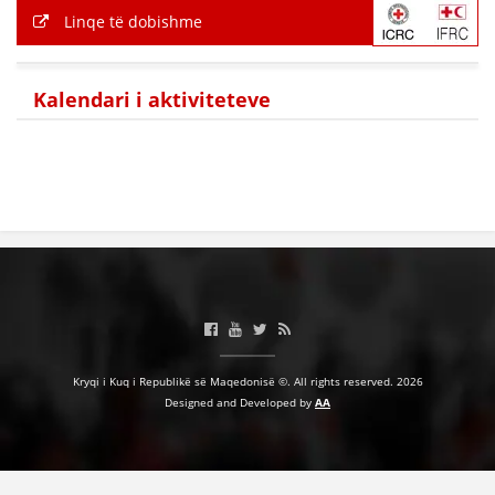
Linqe të dobishme
Kalendari i aktiviteteve
Kryqi i Kuq i Republikë së Maqedonisë ©. All rights reserved. 2026
Designed and Developed by
AA