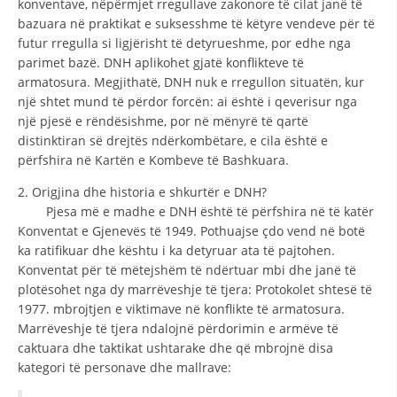
konventave, nëpërmjet rregullave zakonore të cilat janë të
bazuara në praktikat e suksesshme të këtyre vendeve për të
DISEMINIMI
futur rregulla si ligjërisht të detyrueshme, por edhe nga
DREJTA NDERKOMBETARE HUMANITARE
parimet bazë. DNH aplikohet gjatë konflikteve të
armatosura. Megjithatë, DNH nuk e rregullon situatën, kur
PROMOVIMI I VLERAVE HUMANE
një shtet mund të përdor forcën: ai është i qeverisur nga
një pjesë e rëndësishme, por në mënyrë të qartë
PËRDORIMIN DHE MBROJTJEN E STEMËS
distinktiran së drejtës ndërkombëtare, e cila është e
SOCIALO-HUMANITARE
përfshira në Kartën e Kombeve të Bashkuara.
2. Origjina dhe historia e shkurtër e DNH?
SI TË JEPNI DONACIONE
Pjesa më e madhe e DNH është të përfshira në të katër
PËRGATITSHMËRI DHE VEPRIM GJATË KATASTROFAVE
Konventat e Gjenevës të 1949. Pothuajse çdo vend në botë
ka ratifikuar dhe kështu i ka detyruar ata të pajtohen.
EKIPE PËRGJIGJE DISASTER
Konventat për të mëtejshëm të ndërtuar mbi dhe janë të
plotësohet nga dy marrëveshje të tjera: Protokolet shtesë të
STACIONIN E UJIT SHPËTIMIT – VODNO
1977. mbrojtjen e viktimave në konflikte të armatosura.
EOK E CK
Marrëveshje të tjera ndalojnë përdorimin e armëve të
caktuara dhe taktikat ushtarake dhe që mbrojnë disa
PROJEKTE
kategori të personave dhe mallrave:
MARRDHËNJE ME PUBLIKUN