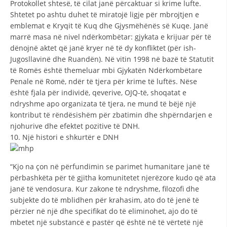
Protokollet shtesë, të cilat janë përcaktuar si krime lufte.
Shtetet po ashtu duhet të miratojë ligje për mbrojtjen e
emblemat e Kryqit të Kuq dhe Gjysmëhënës së Kuqe. Janë
marrë masa në nivel ndërkombëtar: gjykata e krijuar për të
dënojnë aktet që janë kryer në të dy konfliktet (për ish-
Jugosllavinë dhe Ruandën). Në vitin 1998 në bazë të Statutit
të Romës është themeluar mbi Gjykatën Ndërkombëtare
Penale në Romë, ndër të tjera për krime të luftës. Nëse
është fjala për individë, qeverive, OJQ-të, shoqatat e
ndryshme apo organizata të tjera, ne mund të bëjë një
kontribut të rëndësishëm për zbatimin dhe shpërndarjen e
njohurive dhe efektet pozitive të DNH.
10. Një histori e shkurtër e DNH
“Kjo na çon në përfundimin se parimet humanitare janë të
përbashkëta për të gjitha komunitetet njerëzore kudo që ata
janë të vendosura. Kur zakone të ndryshme, filozofi dhe
subjekte do të mblidhen për krahasim, ato do të jenë të
përzier në një dhe specifikat do të eliminohet, ajo do të
mbetet një substancë e pastër që është në të vërtetë një