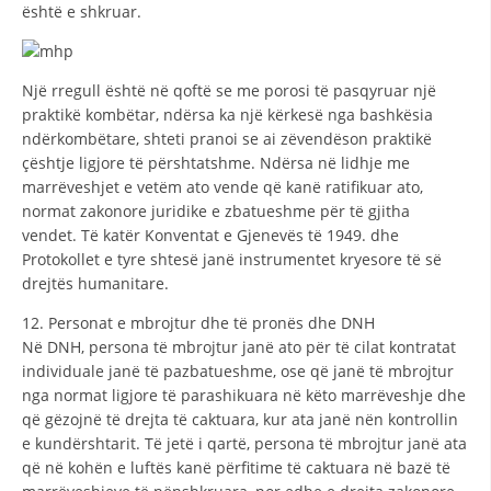
është e shkruar.
Një rregull është në qoftë se me porosi të pasqyruar një
praktikë kombëtar, ndërsa ka një kërkesë nga bashkësia
ndërkombëtare, shteti pranoi se ai zëvendëson praktikë
çështje ligjore të përshtatshme. Ndërsa në lidhje me
marrëveshjet e vetëm ato vende që kanë ratifikuar ato,
normat zakonore juridike e zbatueshme për të gjitha
vendet. Të katër Konventat e Gjenevës të 1949. dhe
Protokollet e tyre shtesë janë instrumentet kryesore të së
drejtës humanitare.
12. Personat e mbrojtur dhe të pronës dhe DNH
Në DNH, persona të mbrojtur janë ato për të cilat kontratat
individuale janë të pazbatueshme, ose që janë të mbrojtur
nga normat ligjore të parashikuara në këto marrëveshje dhe
që gëzojnë të drejta të caktuara, kur ata janë nën kontrollin
e kundërshtarit. Të jetë i qartë, persona të mbrojtur janë ata
që në kohën e luftës kanë përfitime të caktuara në bazë të