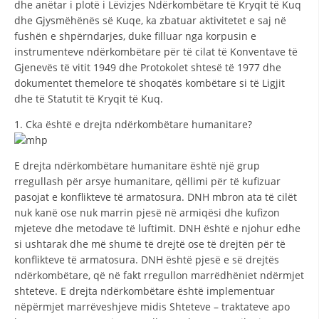
dhe anëtar i plotë i Lëvizjes Ndërkombëtare të Kryqit të Kuq
STRUKTURA E ORGANIZATËS
dhe Gjysmëhënës së Kuqe, ka zbatuar aktivitetet e saj në
KONTAKT INFORMACIONE
fushën e shpërndarjes, duke filluar nga korpusin e
instrumenteve ndërkombëtare për të cilat të Konventave të
ANËTARËSIMI NË STRUKTURAT PROFESIONALE
Gjenevës të vitit 1949 dhe Protokolet shtesë të 1977 dhe
dokumentet themelore të shoqatës kombëtare si të Ligjit
dhe të Statutit të Kryqit të Kuq.
LIGJI I KRYQIT TË KUQ
1. Cka është e drejta ndërkombëtare humanitare?
STATUTI I KRYQIT TË KUQ
E drejta ndërkombëtare humanitare është një grup
rregullash për arsye humanitare, qëllimi për të kufizuar
pasojat e konflikteve të armatosura. DNH mbron ata të cilët
nuk kanë ose nuk marrin pjesë në armiqësi dhe kufizon
mjeteve dhe metodave të luftimit. DNH është e njohur edhe
ORGANIZIMI DHE ZHVILLIMI
si ushtarak dhe më shumë të drejtë ose të drejtën për të
konflikteve të armatosura. DNH është pjesë e së drejtës
BORDI DREJTUES
ndërkombëtare, që në fakt rregullon marrëdhëniet ndërmjet
KUVENDI
shteteve. E drejta ndërkombëtare është implementuar
nëpërmjet marrëveshjeve midis Shteteve – traktateve apo
STRUKTURA DHE STRUKTURA ORGANIZATIVE