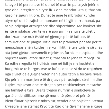
kategori të personave të duhet të marrin parasysh jetën e
tyre dhe integritetin e tyre fizik dhe mendor. Ata gjithashtu
gëzojnë siguri ligjore. Duhet të jenë të mbrojtur kundër
atyre që do të trajtohen humane në të gjitha rrethanat, pa
asnjë ndjenjat armiqësore dhe shpërthime. Më konkretisht:
është e ndaluar për të vrarë apo armik ranuva të cilët u
dorëzuan ose nuk është në gjendje për të luftuar, të
sëmurët dhe të plagosurit duhet të pranohet për ato për të
menaxhuar anën kujdesin e konfliktit në territorin e së cilës
ata janë gjetur. personelit mjekësor, furnizimet, spitalet dhe
objektet ambulatore duhet gjithashtu të jenë të mbrojtura.
Ka edhe rregulla të hollësishme në lidhje me kushtet e
burgimit të të burgosurve të luftës dhe se si do të trajtohen
nga civilët që e gjejnë veten nën autoritetin e forcave rivale.
Kjo përfshin marrjen e të drejtave për ushqim, strehim dhe
kujdes mjekësor dhe të drejtën për të shkëmbyer mesazhe
me familjet e tyre. Drejtë tregon numrin e simboleve të
qartë e identifikueshme që mund të përdoret për të
identifikuar njerëzit e mbrojtur, vendet dhe objektet. Stemat
kryesore janë stemat Kryqit të Kuq dhe Gjysmehënë e Kuqe