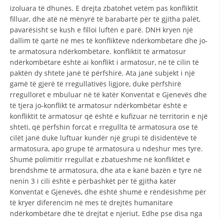
VEPRIMTARI
izoluara të dhunës. E drejta zbatohet vetëm pas konfliktit
filluar, dhe atë në mënyrë të barabartë për të gjitha palët,
pavarësisht se kush e filloi luftën e parë. DNH kryen një
dallim të qartë në mes të konflikteve ndërkombëtare dhe jo-
te armatosura ndërkombëtare. konfliktit të armatosur
ndërkombëtare është ai konflikt i armatosur, në të cilin të
DORACAKË
paktën dy shtete janë të përfshirë. Ata janë subjekt i një
STRATEGJI
gamë të gjerë të rregullativës ligjore, duke përfshirë
rregulloret e mbuluar në të katër Konventat e Gjenevës dhe
MATERIAL EDUKATIVO INFORMATIV
të tjera jo-konflikt të armatosur ndërkombëtar është e
konfliktit të armatosur që është e kufizuar në territorin e një
BROCHURES
shteti, që përfshin forcat e rregullta të armatosura ose të
cilët janë duke luftuar kundër një grupi të disidentëve të
PRESENTATIONS
armatosura, apo grupe të armatosura u ndeshur mes tyre.
Shumë polimitir rregullat e zbatueshme në konfliktet e
brendshme të armatosura, dhe ata e kanë bazën e tyre në
nenin 3 i cili është e përbashkët për të gjitha katër
Konventat e Gjenevës, dhe është shumë e rëndësishme për
të kryer diferencim në mes të drejtës humanitare
ndërkombëtare dhe të drejtat e njeriut. Edhe pse disa nga