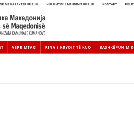
NE ME KARAKTER PUBLIK
HULUMTIMI I MENDIMIT PUBLIK
KONTAKT
POLIT
ET
VEPRIMTARI
RINA E KRYQIT TË KUQ
BASHKËPUNIM K
HISTORIA E LËVIZJES
HISTORIA E KRYQIT TË KUQ