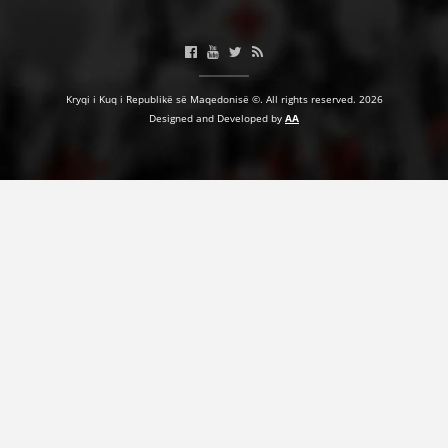
HULUMTIMI I OPINIONIT PUBLIK
BASHKËPUNIM NDËRKOMBËTAR
Kryqi i Kuq i Republikë së Maqedonisë ©. All rights reserved. 2026
MARRËVESHJE
Designed and Developed by
AA
PROJEKTE
SHËRBIMI PËR KËRKIM
VEPRIMTARI SHËNDETËSORE PREVENTIVE
NDIHMA E PARË
DHURIMI I GJAKUT
MENAXHIM ME VULLNETARË
KUSH JEMI NE