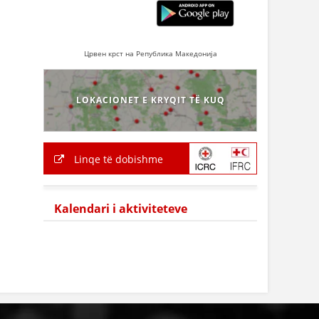
Црвен крст на Република Македонија
LOKACIONET E KRYQIT TË KUQ
Linqe të dobishme
Kalendari i aktiviteteve