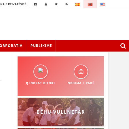
IKA E PRIVATËSISË
ORPORATIV
PUBLIKIME
QENDRAT DITORE
NDIHMA E PARË
BËHU VULLNETAR