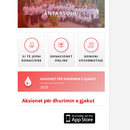
ANTARSOHU
SI TË JEPNI
DONACIONET
DONONI
DONACIONE
ONLINE
VESHMBATHJE
AKSIONET PËR DHURIMIN E GJAKUT
2026
Aksionet për dhurimin e gjakut