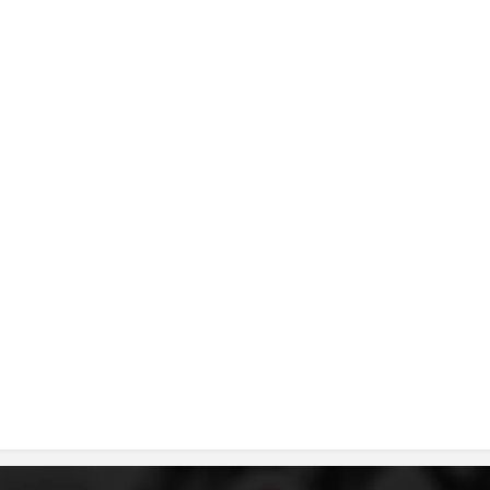
DISEMINIMI
DREJTA NDERKOMBETARE HUMANITARE
PROMOVIMI I VLERAVE HUMANE
PËRDORIMIN DHE MBROJTJEN E STEMËS
SOCIALO-HUMANITARE
SI TË JEPNI DONACIONE
PËRGATITSHMËRI DHE VEPRIM GJATË KATASTROFAVE
EKIPE PËRGJIGJE DISASTER
STACIONIN E UJIT SHPËTIMIT – VODNO
EOK E CK
PROJEKTE
MARRDHËNJE ME PUBLIKUN