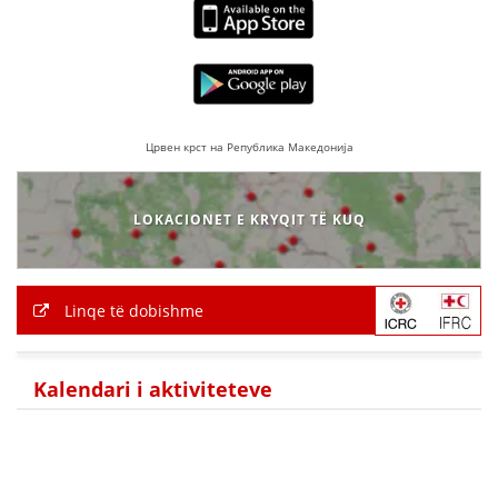
Црвен крст на Република Македонија
LOKACIONET E KRYQIT TË KUQ
Linqe të dobishme
Kalendari i aktiviteteve