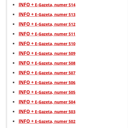
STRUKTURA E ORGANIZATËS
INFO +
E-Gazeta, numer 514
KONTAKT INFORMACIONE
INFO +
E-Gazeta, numer 513
INFO +
ANËTARËSIMI NË STRUKTURAT PROFESIONALE
E-Gazeta, numer 512
INFO +
E-Gazeta, numer 511
INFO +
E-Gazeta, numer 510
LIGJI I KRYQIT TË KUQ
INFO +
E-Gazeta, numer 509
STATUTI I KRYQIT TË KUQ
INFO +
E-Gazeta, numer 508
INFO +
E-Gazeta, numer 507
INFO +
E-Gazeta, numer 506
INFO +
E-Gazeta, numer 505
ORGANIZIMI DHE ZHVILLIMI
INFO +
E-Gazeta, numer 504
BORDI DREJTUES
INFO +
E-Gazeta, numer 503
KUVENDI
INFO +
E-Gazeta, numer 502
STRUKTURA DHE STRUKTURA ORGANIZATIVE