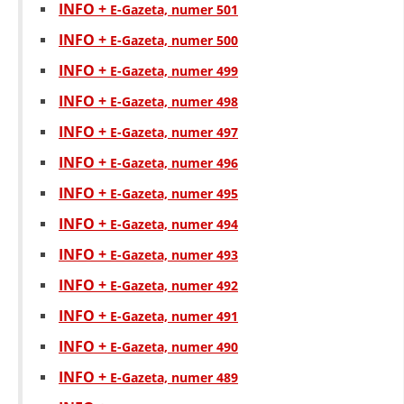
INFO +
E-Gazeta, numer 501
DISEMINIMI
INFO +
E-Gazeta, numer 500
DREJTA NDERKOMBETARE HUMANITARE
INFO +
E-Gazeta, numer 499
PROMOVIMI I VLERAVE HUMANE
INFO +
E-Gazeta, numer 498
PËRDORIMIN DHE MBROJTJEN E STEMËS
INFO +
E-Gazeta, numer 497
INFO +
SOCIALO-HUMANITARE
E-Gazeta, numer 496
INFO +
E-Gazeta, numer 495
SI TË JEPNI DONACIONE
INFO +
E-Gazeta, numer 494
PËRGATITSHMËRI DHE VEPRIM GJATË KATASTROFAVE
INFO +
E-Gazeta, numer 493
EKIPE PËRGJIGJE DISASTER
INFO +
E-Gazeta, numer 492
STACIONIN E UJIT SHPËTIMIT – VODNO
INFO +
E-Gazeta, numer 491
EOK E CK
INFO +
E-Gazeta, numer 490
PROJEKTE
INFO +
E-Gazeta, numer 489
MARRDHËNJE ME PUBLIKUN