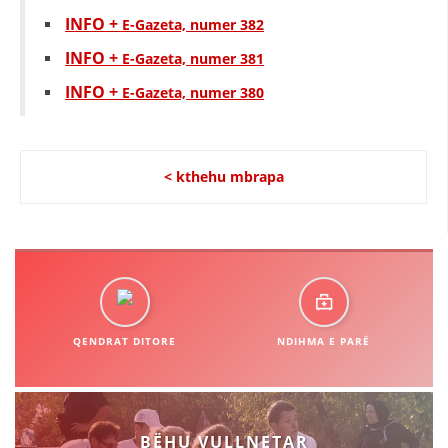
INFO +
E-Gazeta, numer 382
INFO +
E-Gazeta, numer 381
INFO +
E-Gazeta, numer 380
< kthehu mbrapa
QENDRAT DITORE
NDIHMA E PARË
BËHU VULLNETAR