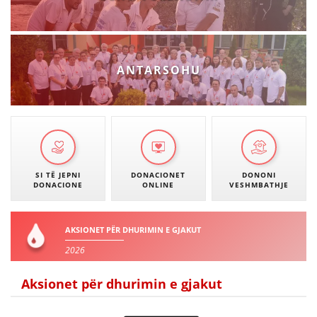
ANTARSOHU
SI TË JEPNI
DONACIONET
DONONI
DONACIONE
ONLINE
VESHMBATHJE
AKSIONET PËR DHURIMIN E GJAKUT
2026
Aksionet për dhurimin e gjakut