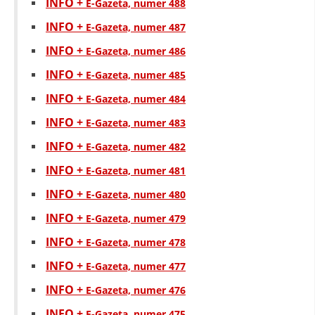
INFO +
E-Gazeta, numer 488
HULUMTIMI I OPINIONIT PUBLIK
INFO +
E-Gazeta, numer 487
BASHKËPUNIM NDËRKOMBËTAR
INFO +
E-Gazeta, numer 486
INFO +
E-Gazeta, numer 485
MARRËVESHJE
INFO +
E-Gazeta, numer 484
PROJEKTE
INFO +
E-Gazeta, numer 483
SHËRBIMI PËR KËRKIM
INFO +
E-Gazeta, numer 482
VEPRIMTARI SHËNDETËSORE PREVENTIVE
INFO +
E-Gazeta, numer 481
NDIHMA E PARË
INFO +
E-Gazeta, numer 480
DHURIMI I GJAKUT
INFO +
E-Gazeta, numer 479
MENAXHIM ME VULLNETARË
INFO +
E-Gazeta, numer 478
INFO +
E-Gazeta, numer 477
INFO +
E-Gazeta, numer 476
KUSH JEMI NE
INFO +
E-Gazeta, numer 475