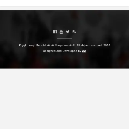
Kryqi i Kuq i Republikë së Maqedonisë ©. All rights reserved. 2026
Designed and Developed by
AA