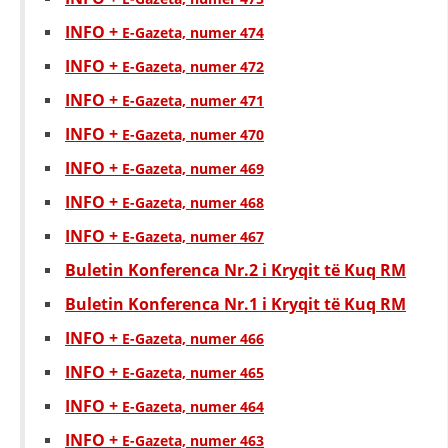
VEPRIMTARI
INFO +
E-Gazeta, numer 474
INFO +
E-Gazeta, numer 472
INFO +
E-Gazeta, numer 471
DORACAKË
INFO +
E-Gazeta, numer 470
INFO +
E-Gazeta, numer 469
STRATEGJI
INFO +
E-Gazeta, numer 468
MATERIAL EDUKATIVO INFORMATIV
INFO +
E-Gazeta, numer 467
BROCHURES
Buletin Konferenca Nr.2 i Kryqit të Kuq RM
PRESENTATIONS
Buletin Konferenca Nr.1 i Kryqit të Kuq RM
INFO +
E-Gazeta, numer 466
INFO +
E-Gazeta, numer 465
INFO +
E-Gazeta, numer 464
INFO +
E-Gazeta, numer 463