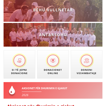
VEPRIMTARI
BËHU VULLNETAR
DORACAKË
ANTARSOHU
STRATEGJI
MATERIAL EDUKATIVO INFORMATIV
BROCHURES
PRESENTATIONS
SI TË JEPNI
DONACIONET
DONONI
DONACIONE
ONLINE
VESHMBATHJE
AKSIONET PËR DHURIMIN E GJAKUT
2026