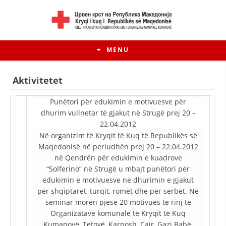
MENU
Aktivitetet
Punëtori për edukimin e motivuesve për
dhurim vullnetar të gjakut në Strugë prej 20 –
22.04.2012
Në organizim të Kryqit të Kuq të Republikës së
Maqedonisë në periudhën prej 20 – 22.04.2012
në Qendrën për edukimin e kuadrove
“Solferino” në Strugë u mbajt punëtori për
edukimin e motivuesve në dhurimin e gjakut
HISTORIA E LËVIZJES
për shqiptarët, turqit, romët dhe për serbët. Në
seminar morën pjesë 20 motivues të rinj të
HISTORIA E KRYQIT TË KUQ
Organizatave komunale të Kryqit të Kuq
Kumanovë, Tetovë, Karposh, Çair, Gazi Babë,