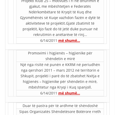
Projekti Klub 25 – motivues i ri në dhurimin e
gjakut, me mbështetjen e Federatës
DISEMINIMI
Ndërkombëtare të Kryqit të Kuq dhe
Gjysmëhënës së Kuqe vazhdon fazën e dytë të
DREJTA NDERKOMBETARE HUMANITARE
aktiviteteve të projektit.Gjatë zbatimit të
PROMOVIMI I VLERAVE HUMANE
projektit, kjo fazë do të jetë duke punuar në
rekrutimin e anëtarëve të rinj…
PËRDORIMIN DHE MBROJTJEN E STEMËS
6/14/2011
më shumë…
SOCIALO-HUMANITARE
Promovimi i higjienës – higjienike për
SI TË JEPNI DONACIONE
shëndetin e mirë
Një nga risitë në punën e KKRM në periudhën
PËRGATITSHMËRI DHE VEPRIM GJATË KATASTROFAVE
nga qershori 2011 – mars 2012 në territorin e
EKIPE PËRGJIGJE DISASTER
Shkupit, projekti i parë do të zbatohet Nxitja e
higjienës – higjienike për shëndetin e mirë,
STACIONIN E UJIT SHPËTIMIT – VODNO
mbështetur nga Kryqi i Kuq spanjoll.
6/14/2011
më shumë…
EOK E CK
PROJEKTE
Duar të pastra për të ardhme të shëndoshë
Sipas Organizatës Shëndetësore Botërore rreth
MARRDHËNJE ME PUBLIKUN