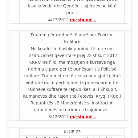
STRUKTURA E ORGANIZATËS
Kisella Vodë dhe Qendër. Ligjërues në këtë
pun…
KONTAKT INFORMACIONE
4/27/2012
më shumë…
ANËTARËSIMI NË STRUKTURAT PROFESIONALE
Trajnim për ndihmë të parë për Policinë
Kufitare
Në kuadër të bashkëpunimit të mirë me
LIGJI I KRYQIT TË KUQ
institucionet qeveritare prej 22 shkurt 2012
KKRM-së filloi me mbajtjen e kurseve nga
STATUTI I KRYQIT TË KUQ
ndihma e parë për të punësuarit e Policisë
kufitare. Trajnimet do të realizohen gjatë gjithë
vitit dhe do të përfshihen të punësuarit e tre
rajoneve kufitare të republikës: ai i Shkupit,
Kumanovës dhe rajonit të Tetovës. Kryqi i Kuq i
ORGANIZIMI DHE ZHVILLIMI
Republikës së Maqedonisë si institucion
udhëheqës në ofrimin e trajnimeve…
BORDI DREJTUES
3/12/2012
më shumë…
KUVENDI
KLUB 25
STRUKTURA DHE STRUKTURA ORGANIZATIVE