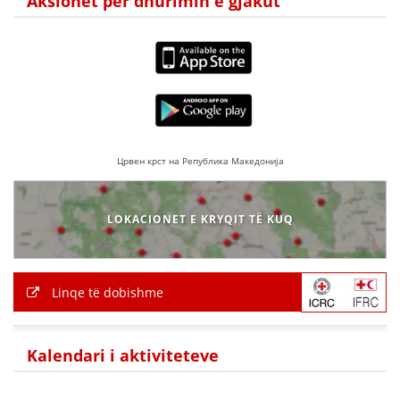
Aksionet për dhurimin e gjakut
Црвен крст на Република Македонија
LOKACIONET E KRYQIT TË KUQ
Linqe të dobishme
Kalendari i aktiviteteve