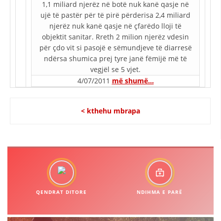
1,1 miliard njerëz në botë nuk kanë qasje në
ujë të pastër për të pirë përderisa 2,4 miliard
HULUMTIMI I OPINIONIT PUBLIK
njerëz nuk kanë qasje në çfarëdo lloji të
BASHKËPUNIM NDËRKOMBËTAR
objektit sanitar. Rreth 2 milion njerëz vdesin
për çdo vit si pasojë e sëmundjeve të diarresë
MARRËVESHJE
ndërsa shumica prej tyre janë fëmijë më të
vegjël se 5 vjet.
PROJEKTE
4/07/2011
më shumë…
SHËRBIMI PËR KËRKIM
VEPRIMTARI SHËNDETËSORE PREVENTIVE
< kthehu mbrapa
NDIHMA E PARË
DHURIMI I GJAKUT
MENAXHIM ME VULLNETARË
QENDRAT DITORE
NDIHMA E PARË
KUSH JEMI NE