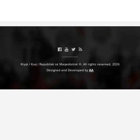
Kryqi i Kuq i Republikë së Maqedonisë ©. All rights reserved. 2026
Designed and Developed by
AA