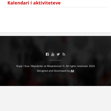
Kalendari i aktiviteteve
HULUMTIMI I OPINIONIT PUBLIK
BASHKËPUNIM NDËRKOMBËTAR
MARRËVESHJE
PROJEKTE
SHËRBIMI PËR KËRKIM
VEPRIMTARI SHËNDETËSORE PREVENTIVE
NDIHMA E PARË
Kryqi i Kuq i Republikë së Maqedonisë ©. All rights reserved. 2026
Designed and Developed by
AA
DHURIMI I GJAKUT
MENAXHIM ME VULLNETARË
KUSH JEMI NE