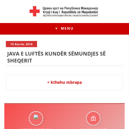
MENU
15 Korrik, 2016
JAVA E LUFTËS KUNDËR SËMUNDJES SË
SHEQERIT
< kthehu mbrapa
HISTORIA E LËVIZJES
HISTORIA E KRYQIT TË KUQ