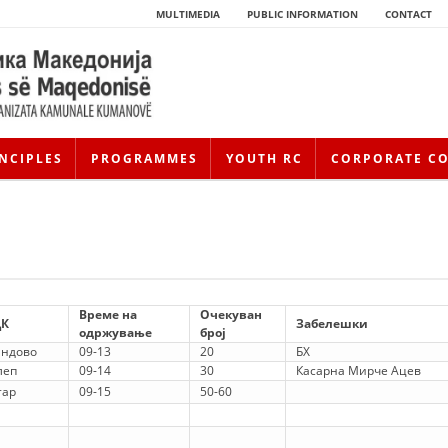
MULTIMEDIA
PUBLIC INFORMATION
CONTACT
NCIPLES
PROGRAMMES
YOUTH RC
CORPORATE C
Време на
Очекуван
К
Забелешки
одржување
број
андово
09-13
20
БХ
леп
09-14
30
Касарна Мирче Ацев
HISTORY OF MOVEMENT
тар
09-15
50-60
HISTORY OF THE RCRM