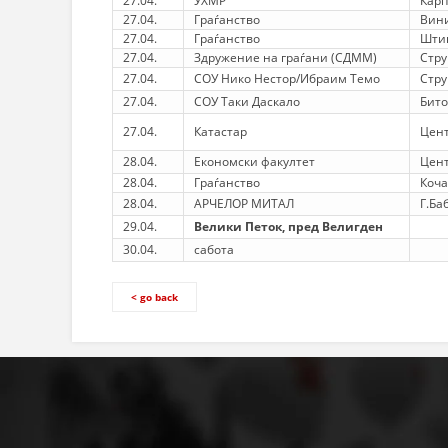
27.04.
УХМР
Кар
27.04.
Граѓанство
Вин
27.04.
Граѓанство
Шти
27.04.
Здружение на граѓани (СДММ)
Стр
27.04.
СОУ Нико Нестор/Ибраим Темо
Стру
27.04.
СОУ Таки Даскало
Бито
27.04.
Катастар
Цен
28.04.
Економски факултет
Цен
28.04.
Граѓанство
Коч
28.04.
АРЧЕЛОР МИТАЛ
Г.Ба
29.04.
Велики Петок, пред Велигден
30.04.
сабота
< go back