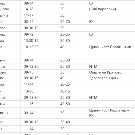
пош
09-14
30
БХ
PRESENTATIONS
аново
14-18
20
(Алб.паралеки)
елија
11-17
50
ба
08-14
50-70
БХ
сар
08.30-13
20
пош
09-12
20-25
БХ
ла
13.30-17
30-35
с
10-13.30
40
Црвен крст Пробиштип
ани
09-14
25-30
тар
09-13.30
25-30
ИТМ
ово
09-15
30
Општина Кратово
во
09.30-15
40
Здравствен дом
ла
11-14
20-25
р
13-16
10-15
тар
09-13.30
25-30
ИТМ
ани
11-16
40-50
Црвен крст Радовиш –
овиш
09-14
30
БХ
с
08.30-13
30-40
н
11-14
20