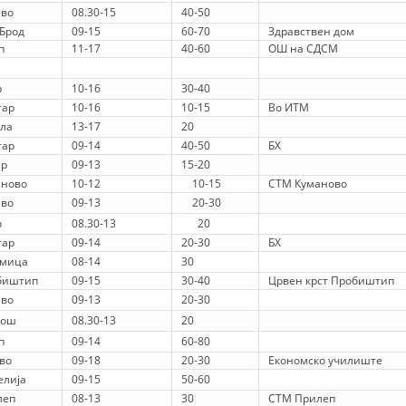
ево
08.30-15
40-50
Брод
09-15
60-70
Здравствен дом
BLOOD DONATION
п
11-17
40-60
ОШ на СДСМ
VOLUNTEER MANAGEMENT
р
10-16
30-40
тар
10-16
10-15
Во ИТМ
ла
13-17
20
ABOUT US
тар
09-14
40-50
БХ
ар
09-13
15-20
ACTION
аново
10-12
10-15
СТМ Куманово
ево
09-13
20-30
р
08.30-13
20
тар
09-14
20-30
БХ
умица
08-14
30
биштип
09-15
30-40
Црвен крст Пробиштип
MANUALS
ево
09-13
20-30
пош
08.30-13
20
STRATEGIES
п
09-14
60-80
во
09-18
20-30
Економско училиште
EDUCATIONAL AND INFORMATIVE MATERIAL
елија
09-15
50-60
BROCHURES
леп
08-13
30
СТМ Прилеп