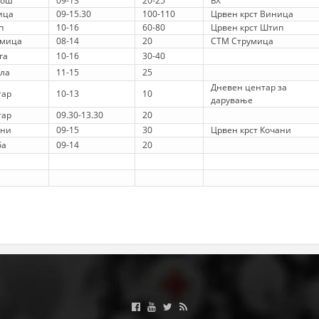
пош
09-13
20-25
БХ
ица
09-15.30
100-110
Црвен крст Виница
п
10-16
60-80
Црвен крст Штип
умица
08-14
20
СТМ Струмица
га
10-16
30-40
ла
11-15
25
Дневен центар за
тар
10-13
10
дарување
тар
09.30-13.30
20
ани
09-15
30
Црвен крст Кочани
ба
09-14
20