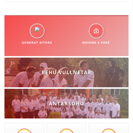
STRUKTURA E ORGANIZATËS
KONTAKT INFORMACIONE
ANËTARËSIMI NË STRUKTURAT PROFESIONALE
QENDRAT DITORE
NDIHMA E PARË
LIGJI I KRYQIT TË KUQ
STATUTI I KRYQIT TË KUQ
BËHU VULLNETAR
ORGANIZIMI DHE ZHVILLIMI
ANTARSOHU
BORDI DREJTUES
KUVENDI
STRUKTURA DHE STRUKTURA ORGANIZATIVE