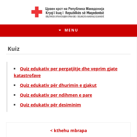
MENU
Kuiz
Quiz edukativ per pergatjitje dhe veprim gjate
katastrofave
Quiz
edukativ
për dhurimin e gjakut
Quiz edukativ per ndihmen e pare
Quiz edukativ për desiminim
HISTORIA E LËVIZJES
HISTORIA E KRYQIT TË KUQ
< kthehu mbrapa