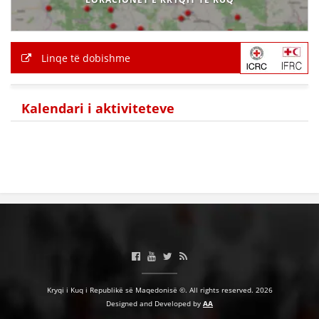
HULUMTIMI I OPINIONIT PUBLIK
BASHKËPUNIM NDËRKOMBËTAR
Linqe të dobishme
MARRËVESHJE
PROJEKTE
Kalendari i aktiviteteve
SHËRBIMI PËR KËRKIM
VEPRIMTARI SHËNDETËSORE PREVENTIVE
NDIHMA E PARË
DHURIMI I GJAKUT
MENAXHIM ME VULLNETARË
Kryqi i Kuq i Republikë së Maqedonisë ©. All rights reserved. 2026
KUSH JEMI NE
Designed and Developed by
AA