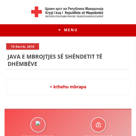
MENU
15 Korrik, 2016
JAVA E MBROJTJES SË SHËNDETIT TË
DHËMBËVE
< kthehu mbrapa
HISTORIA E LËVIZJES
HISTORIA E KRYQIT TË KUQ