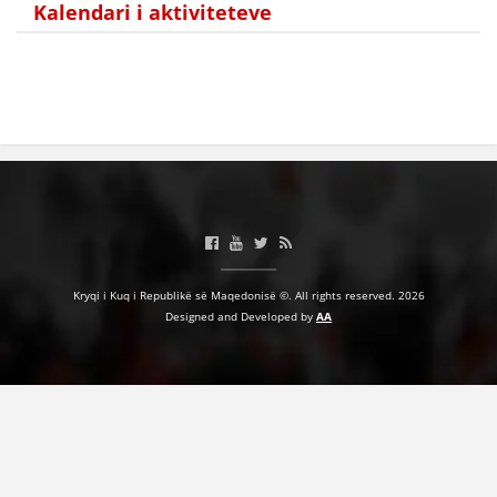
Kalendari i aktiviteteve
HULUMTIMI I OPINIONIT PUBLIK
BASHKËPUNIM NDËRKOMBËTAR
MARRËVESHJE
PROJEKTE
SHËRBIMI PËR KËRKIM
VEPRIMTARI SHËNDETËSORE PREVENTIVE
NDIHMA E PARË
Kryqi i Kuq i Republikë së Maqedonisë ©. All rights reserved. 2026
Designed and Developed by
AA
DHURIMI I GJAKUT
MENAXHIM ME VULLNETARË
KUSH JEMI NE