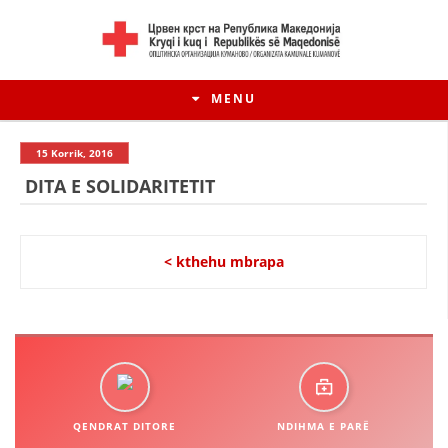
MENU
15 Korrik, 2016
DITA E SOLIDARITETIT
< kthehu mbrapa
HISTORIA E LËVIZJES
HISTORIA E KRYQIT TË KUQ
QENDRAT DITORE
NDIHMA E PARË