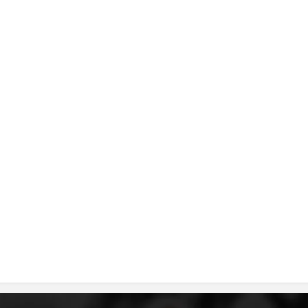
DISEMINIMI
DREJTA NDERKOMBETARE HUMANITARE
PROMOVIMI I VLERAVE HUMANE
PËRDORIMIN DHE MBROJTJEN E STEMËS
SOCIALO-HUMANITARE
SI TË JEPNI DONACIONE
PËRGATITSHMËRI DHE VEPRIM GJATË KATASTROFAVE
EKIPE PËRGJIGJE DISASTER
STACIONIN E UJIT SHPËTIMIT – VODNO
EOK E CK
PROJEKTE
MARRDHËNJE ME PUBLIKUN