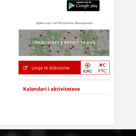
Црвен крст на Република Македонија
LOKACIONET E KRYQIT TË KUQ
Linqe të dobishme
Kalendari i aktiviteteve