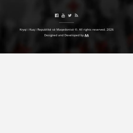
HULUMTIMI I OPINIONIT PUBLIK
BASHKËPUNIM NDËRKOMBËTAR
Kryqi i Kuq i Republikë së Maqedonisë ©. All rights reserved. 2026
MARRËVESHJE
Designed and Developed by
AA
PROJEKTE
SHËRBIMI PËR KËRKIM
VEPRIMTARI SHËNDETËSORE PREVENTIVE
NDIHMA E PARË
DHURIMI I GJAKUT
MENAXHIM ME VULLNETARË
KUSH JEMI NE