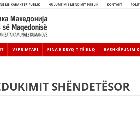
NE ME KARAKTER PUBLIK
HULUMTIMI I MENDIMIT PUBLIK
KONTAKT
POLIT
ET
VEPRIMTARI
RINA E KRYQIT TË KUQ
BASHKËPUNIM K
 EDUKIMIT SHËNDETËSOR
HISTORIA E LËVIZJES
HISTORIA E KRYQIT TË KUQ