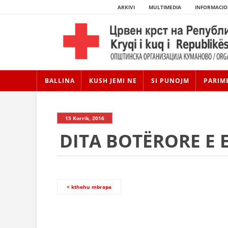
ARKIVI
MULTIMEDIA
INFORMACIO
BALLINA
KUSH JEMI NE
SI PUNOJM
PARIM
15 Korrik, 2016
DITA BOTËRORE E
< kthehu mbrapa