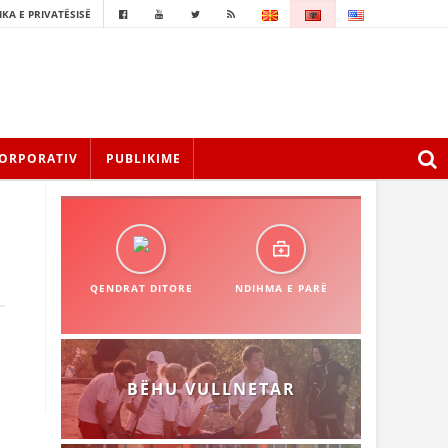
IKA E PRIVATËSISË
ORPORATIV
PUBLIKIME
QENDRAT DITORE
NDIHMA E PARË
BËHU VULLNETAR