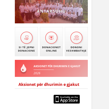
ANTARSOHU
SI TË JEPNI
DONACIONET
DONONI
DONACIONE
ONLINE
VESHMBATHJE
AKSIONET PËR DHURIMIN E GJAKUT
2026
Aksionet për dhurimin e gjakut