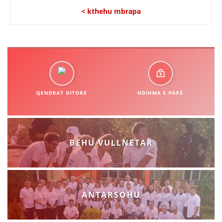
< kthehu mbrapa
QENDRAT DITORE
NDIHMA E PARË
BËHU VULLNETAR
ANTARSOHU