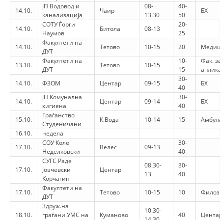
VEPRIMTARI
ЈП Водовод и
08-
40-
14.10.
Чаир
БХ
канализација
13.30
50
СОТУ Ѓорги
20-
14.10.
Битола
08-13
Наумов
25
Факултети на
14.10.
Тетово
10-15
20
Медиц
ДУТ
Факултети на
10-
Фак. з
DORACAKË
13.10.
Тетово
10-15
ДУТ
15
аплик
30-
STRATEGJI
14.10.
ФЗОМ
Центар
09-15
БХ
40
ЈП Комунална
30-
14.10.
Центар
09-14
БХ
MATERIAL EDUKATIVO INFORMATIV
хигиена
40
Граѓанство
15.10.
К.Вода
10-14
15
Амбул
BROCHURES
Студеничани
16.10.
недела
PRESENTATIONS
СОУ Коле
30-
17.10.
Велес
09-13
Неделковски
40
СУГС Раде
08.30-
30-
17.10.
Јовчевски
Центар
13
40
Корчагин
Факултети на
17.10.
Тетово
10-15
10
Филоз
ДУТ
Здруж.на
10.30-
18.10.
граѓани УМС на
Куманово
40
Центар
14.30