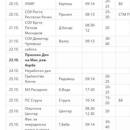
20-
20.10.
УХМР
Карпош
09-14
БХ
25
СОУ Ристе
25-
20.10.
Прилеп
08-13
СТМ П
Ристески Ричко
30
СОУ Крсте
08.30-
21.10.
Петков
Д.Хисар
20
12
Мисирков
СОУ Димитар
30-
21.10.
Велес
09-13
Чуповски
40
22.10.
сабота
Празник Ден
23.10.
на Мак. рев.
борба
24.10.
Неработен ден
Граѓанство
20-
25.10.
Радовиш
09-14
Конче
25
20-
25.10.
МЗ Расадник
К.Вода
17-20
25
15-
25.10.
ПС Струга
Струга
10-14
БХ
20
Општина
08.30-
25.10.
Центар
20
Центар
12.30
Фак. за
30-
25.10.
земјоделски
Г.Баба
09-14
40
науки и храна