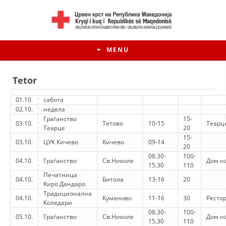
MENU
Tetor
01.10.
сабота
02.10.
недела
Граѓанство
15-
03.10.
Тетово
10-15
Теарц
Теарце
20
15-
03.10.
ЦУК Кичево
Кичево
09-14
20
08.30-
100-
04.10.
Граѓанство
Св.Николе
Дом на
15.30
110
Печатница
04.10.
Битола
13-16
20
Киро Дандаро
HISTORIA E LËVIZJES
Традиционална
04.10.
Куманово
11-16
30
Ресто
Коледари
HISTORIA E KRYQIT TË KUQ
08.30-
100-
05.10.
Граѓанство
Св.Николе
Дом на
15.30
110