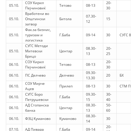
STRUKTURA E ORGANIZATËS
СОУ Кирил
20-
05.10.
Тетово
08-13
Пејчиновиќ
30
KONTAKT INFORMACIONE
Вработени во
07.30-
05.10.
Општински
Битола
15
12
затвор
ANËTARËSIMI NË STRUKTURAT PROFESIONALE
Фак.за бизнис,
05.10.
туризам и
Г.Баба
09-14
30
СУГС 
логистика
СУГС Методи
LIGJI I KRYQIT TË KUQ
08.30-
20-
05.10.
Митевски
Центар
13
25
Брицо
STATUTI I KRYQIT TË KUQ
СОУ Кирил
20-
06.10.
Тетово
08-13
Пејчиновиќ
30
09.30-
06.10.
ПС Делчево
Делчево
20
БХ
13.30
СОУ Мирче
06.10.
Прилеп
08-13
30
СТМ П
Ацев
СУГС Боро
09.30-
30-
ORGANIZIMI DHE ZHVILLIMI
06.10.
Г.Баба
Петрушевски
15
40
АД Стопанска
08.30-
50-
BORDI DREJTUES
06.10.
Центар
банка
13
60
08.30-
KUVENDI
06.10.
ФЗЦ Куманово
Куманово
30
14
20-
STRUKTURA DHE STRUKTURA ORGANIZATIVE
07.10.
АД Пивара
Г.Баба
09-14