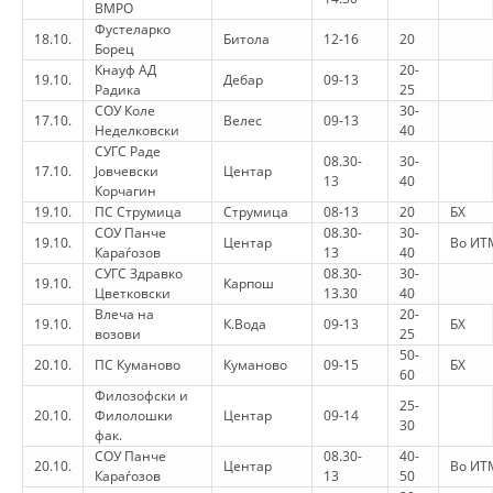
ВМРО
Фустеларко
18.10.
Битола
12-16
20
Борец
Кнауф АД
20-
19.10.
Дебар
09-13
Радика
25
СОУ Коле
30-
17.10.
Велес
09-13
Неделковски
40
СУГС Раде
08.30-
30-
17.10.
Јовчевски
Центар
13
40
Корчагин
19.10.
ПС Струмица
Струмица
08-13
20
БХ
СОУ Панче
08.30-
30-
19.10.
Центар
Во ИТ
Караѓозов
13
40
СУГС Здравко
08.30-
30-
19.10.
Карпош
Цветковски
13.30
40
Влеча на
20-
19.10.
К.Вода
09-13
БХ
возови
25
50-
20.10.
ПС Куманово
Куманово
09-15
БХ
60
Филозофски и
25-
20.10.
Филолошки
Центар
09-14
30
фак.
СОУ Панче
08.30-
40-
20.10.
Центар
Во ИТ
Караѓозов
13
50