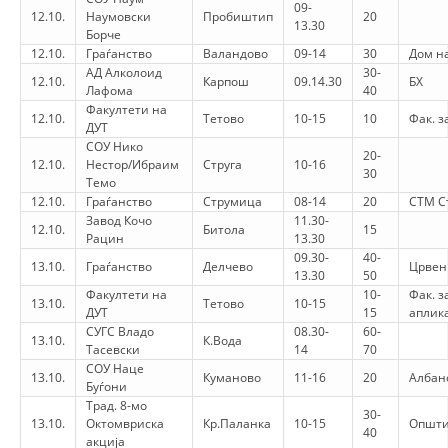
09-
12.10.
Наумовски
Пробиштип
20
13.30
HULUMTIMI I OPINIONIT PUBLIK
Борче
12.10.
Граѓанство
Валандово
09-14
30
Дом на
BASHKËPUNIM NDËRKOMBËTAR
АД Алколоид
30-
12.10.
Карпош
09.14.30
БХ
Лафома
40
MARRËVESHJE
Факултети на
12.10.
Тетово
10-15
10
Фак. з
ДУТ
PROJEKTE
СОУ Нико
20-
12.10.
Нестор/Ибраим
Струга
10-16
30
SHËRBIMI PËR KËRKIM
Темо
12.10.
Граѓанство
Струмица
08-14
20
СТМ С
Завод Кочо
VEPRIMTARI SHËNDETËSORE PREVENTIVE
11.30-
12.10.
Битола
15
Рацин
13.30
09.30-
40-
NDIHMA E PARË
13.10.
Граѓанство
Делчево
Црвен 
13.30
50
Факултети на
10-
Фак. з
DHURIMI I GJAKUT
13.10.
Тетово
10-15
ДУТ
15
аплик
СУГС Владо
08.30-
60-
MENAXHIM ME VULLNETARË
13.10.
К.Вода
Тасевски
14
70
СОУ Наце
13.10.
Куманово
11-16
20
Албан
Буѓони
Трад. 8-мо
30-
KUSH JEMI NE
13.10.
Октомвриска
Кр.Паланка
10-15
Општи
40
акција