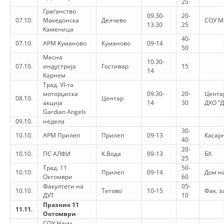
25
Граѓанство
DISEMINIMI
09.30-
20-
07.10.
Македонска
Делчево
СОУ М
13.30
25
Каменица
DREJTA NDERKOMBETARE HUMANITARE
40-
07.10.
АРМ Куманово
Куманово
09-14
50
PROMOVIMI I VLERAVE HUMANE
Месна
10.30-
07.10.
индустрија
Гостивар
15
PËRDORIMIN DHE MBROJTJEN E STEMËS
14
Карнем
Трад. VI-та
SOCIALO-HUMANITARE
моторџиска
09.30-
20-
Цента
08.10.
Центар
акција
14
30
ДХО “
SI TË JEPNI DONACIONE
Gardian Angels
09.10.
недела
PËRGATITSHMËRI DHE VEPRIM GJATË KATASTROFAVE
30-
10.10.
АРМ Прилеп
Прилеп
09-13
Касар
40
EKIPE PËRGJIGJE DISASTER
20-
10.10.
ПС АЛФИ
К.Вода
09-13
БХ
25
STACIONIN E UJIT SHPËTIMIT – VODNO
Трад. 11
50-
10.10.
Прилеп
09-14
Дом на
Октомври
60
EOK E CK
Факултети на
05-
10.10.
Тетово
10-15
Фак. з
ДУТ
10
PROJEKTE
Празник 11
11.11.
Октомври
MARRDHËNJE ME PUBLIKUN
СОУ Наум