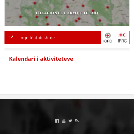
LOKACIONET E KRYQIT TË KUQ
Linqe të dobishme
Kalendari i aktiviteteve