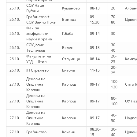
СОУ Наце
25.10.
Куманово
08-13
20
Албан
Буѓони
Граѓанство +
09-
70-
26.10.
Виница
Црвен
СОУ Ванчо Прке
15.30
80
Фак. за
26.10.
земјоделски
Г.Баба
09-14
30
науки и храна
СОУ Јовче
30-
26.10.
Велес
09-13
Тесличков
40
Факултети на
20-
26.10.
Струмица
08-14
Кампу
УГД – Штип
25
20-
26.10.
ЈП Стрежево
Битола
11-15
25
Денови на
100-
27.10.
Општина
Карпош
09-17
Сити 
120
Карпош
Денови на
80-
27.10.
Општина
Карпош
09-17
ОУ Ла
100
Карпош
Денови на
40-
27.10.
Општина
Карпош
09-17
Надво
50
Карпош
08.30-
30-
27.10.
Граѓанство
Кочани
Црвен
15
40