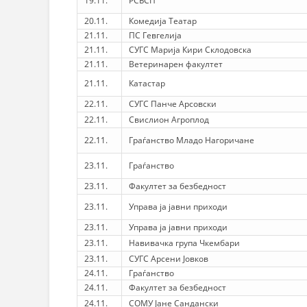
19.11.
РСБСП
20.11.
Комедија Театар
21.11.
ПС Гевгелија
21.11.
СУГС Марија Кири Склодовска
21.11.
Ветеринарен факултет
21.11.
Катастар
22.11.
СУГС Панче Арсовски
22.11.
Свислион Агроплод
22.11.
Граѓанство Младо Нагоричане
23.11.
Граѓанство
23.11.
Факултет за безбедност
23.11.
Управа ја јавни приходи
23.11.
Управа ја јавни приходи
23.11.
Навивачка група Чкембари
23.11.
СУГС Арсени Јовков
24.11.
Граѓанство
24.11.
Факултет за безбедност
24.11.
СОМУ Јане Сандански