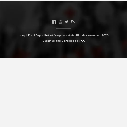
Kryqi i Kuq i Republikë së Maqedonisë ©. All rights reserved. 2026
Designed and Developed by
AA