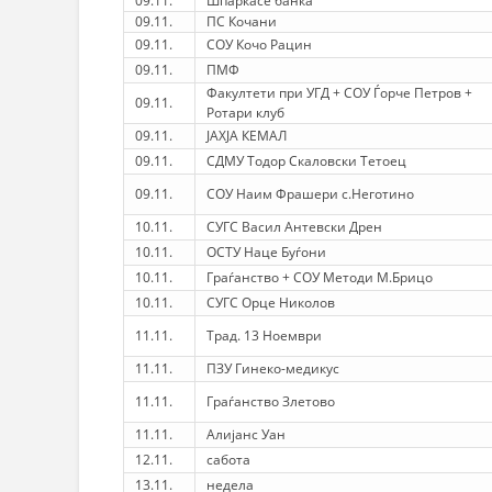
09.11.
Шпаркасе банка
09.11.
ПС Кочани
09.11.
СОУ Кочо Рацин
09.11.
ПМФ
Факултети при УГД + СОУ Ѓорче Петров +
09.11.
Ротари клуб
09.11.
ЈАХЈА КЕМАЛ
09.11.
СДМУ Тодор Скаловски Тетоец
09.11.
СОУ Наим Фрашери с.Неготино
10.11.
СУГС Васил Антевски Дрен
10.11.
ОСТУ Наце Буѓони
10.11.
Граѓанство + СОУ Методи М.Брицо
10.11.
СУГС Орце Николов
11.11.
Трад. 13 Ноември
11.11.
ПЗУ Гинеко-медикус
11.11.
Граѓанство Злетово
11.11.
Алијанс Уан
12.11.
сабота
13.11.
недела