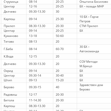
STRUKTURA E ORGANIZATËS
Струмица
08-14
20-25
Општина Босилово
Центар
12-16
20-25
БХ – позади МНР
KONTAKT INFORMACIONE
Делчево
09.30-13.30
30
10 БХ – Ѓорче
Карпош
09-14
25-30
ANËTARËSIMI NË STRUKTURAT PROFESIONALE
Петров
Прилеп
08.30-13.30
20-30
СТМ Прилеп
Центар
09-14
20-25
БХ
Куманово
13-18
50-60
LIGJI I KRYQIT TË KUQ
Тетово
08-13
20
30 БХ –
Г.Баба
08-14
60-70
STATUTI I KRYQIT TË KUQ
Автокоманда
К.Вода
12-15
20
СОУ Методи
Делчево
09.30-13.30
20
М.Брицо
Охрид
09-14
20
БХ
Центар
09.30-14
30-40
БХ
Штип
09-13
15-20
БХ
ORGANIZIMI DHE ZHVILLIMI
Здравствен дом
Берово
09.30-15
40
Берово
BORDI DREJTUES
Радовиш
12-17
20-30
KUVENDI
Битола
11-14.30
20-30
Карпош
08.30-13.30
20
STRUKTURA DHE STRUKTURA ORGANIZATIVE