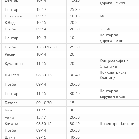
Центар
10-14
15-20
VEPRIMTARI
дарување крв
Центар
12-17
25-30
Гевгелија
09-13
10-15
БХ
К.Вода
10-15
20-25
Г.Баба
09-14
20-30
5 – БХ
Центар за
Центар
10-13
10
DORACAKË
дарување рв
Г.Баба
13.30-17.30
25-30
STRATEGJI
Ресен
10-14
20
Канцеларија на
Куманово
11-15
20
MATERIAL EDUKATIVO INFORMATIV
Општина
Психијатриска
Д.Хисар
08.30-13
30-40
BROCHURES
болница
Г.Баба
09-14
20-30
PRESENTATIONS
Центар за
Центар
11-15
30-40
дарување крв
Битола
09-10.30
15
Битола
11-15
30
Чаир
13.17
20-30
Кочани
08.30-15
30-40
Црвен крст Кочани
Г.Баба
09-14
20-30
Штип
09-15
40-50