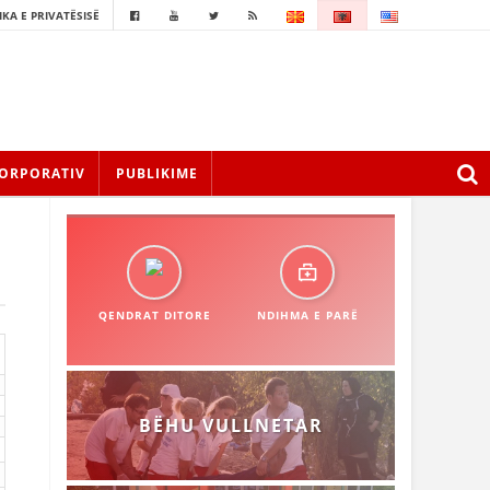
IKA E PRIVATËSISË
ORPORATIV
PUBLIKIME
QENDRAT DITORE
NDIHMA E PARË
BËHU VULLNETAR