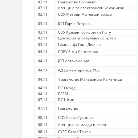
02.11.
Граѓанство Босилово
02.11.
Агенција за електронски комуникац.
03.11.
СОУ Методи Митевски Брицо
03.11.
ЈСП Ѓорче Петров
03.11.
СОУ Кузман Јосифовски Питу
03.11.
Центар за управување со кризи
03.11.
Гимназија Гоце Делчев
04.11.
СОЕУ 8-ми Септември
04.11.
ЈСП Автокоманда
04.11.
АД Цементарница УСЈЕ
04.11.
Граѓанство Македонска Каменица
04.11.
ПС Охрид
04.11.
ЕЛЕМ
07.11.
ПС Штип
07.11.
Граѓанство
08.11.
СОУ Коста Сусинов
08.11.
Агенција за млади и спорт
08.11.
СУГС Лазар Танев