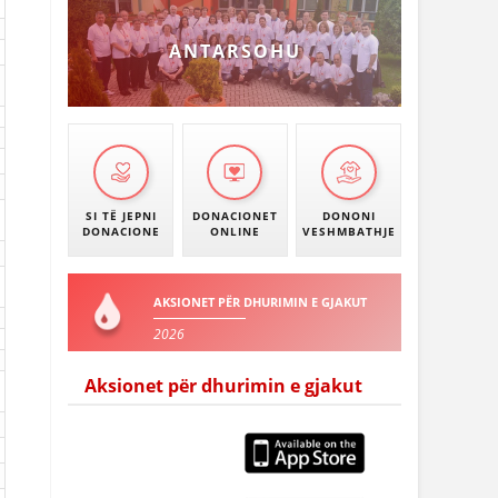
ANTARSOHU
SI TË JEPNI
DONACIONET
DONONI
DONACIONE
ONLINE
VESHMBATHJE
AKSIONET PËR DHURIMIN E GJAKUT
2026
Aksionet për dhurimin e gjakut