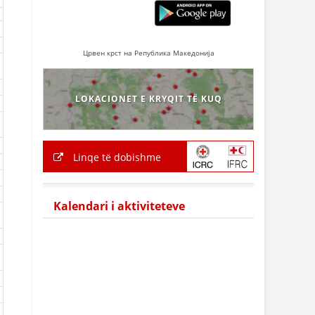
Црвен крст на Република Македонија
LOKACIONET E KRYQIT TË KUQ
Linqe të dobishme
Kalendari i aktiviteteve