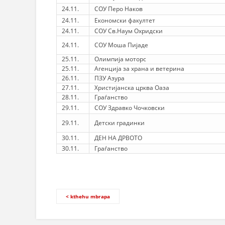
24.11.
СОУ Перо Наков
24.11.
Економски факултет
24.11.
СОУ Св.Наум Охридски
24.11.
СОУ Моша Пијаде
25.11.
Олимпија моторс
25.11.
Агенција за храна и ветерина
26.11.
ПЗУ Азура
27.11.
Христијанска црква Оаза
28.11.
Граѓанство
29.11.
СОУ Здравко Чочковски
29.11.
Детски градинки
30.11.
ДЕН НА ДРВОТО
30.11.
Граѓанство
< kthehu mbrapa