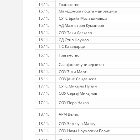
14.11.
Граѓанство
15.11.
Македонска пошта – дирекција
15.11.
СУГС Браќа Миладиновци
15.11.
АД Макпетрол Куманово
15.11.
СОУ Таки Даскало
16.11.
СД Стив Наумов
16.11.
ПС Кавадарци
16.11.
Граѓанство
16.11.
Славјански универзитет
16.11.
СОУ 7-ми Март
16.11.
СОУ Јане Сандански
17.11.
СУГС Михајло Пупин
17.11.
СОУ Сергеј Михајлов
17.11.
СОУ Перо Наков
18.11.
АРМ Велес
18.11.
СОУ Зефљуш Марку
18.11.
СОУ Наум Наумовски Борче