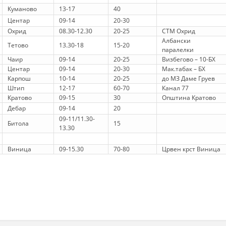
Куманово
13-17
40
Центар
09-14
20-30
Охрид
08.30-12.30
20-25
СТМ Охрид
Албански
Тетово
13.30-18
15-20
паралелки
Чаир
09-14
20-25
Визбегово – 10-БХ
Центар
09-14
20-30
Мак.табак – БХ
Карпош
10-14
20-25
до МЗ Даме Груев
Штип
12-17
60-70
Канал 77
Кратово
09-15
30
Општина Кратово
Дебар
09-14
20
09-11/11.30-
Битола
15
13.30
Виница
09-15.30
70-80
Црвен крст Виница