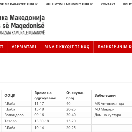
NE ME KARAKTER PUBLIK
HULUMTIMI I MENDIMIT PUBLIK
KONTAKT
POLIT
ET
VEPRIMTARI
RINA E KRYQIT TË KUQ
BASHKËPUNIM K
Време на
Очекуван
ООЦК
Забелешки
одржување
број
Г.Баба
11-17
40
МЗ Автокоманда
Г.Баба
13-18
20-25
МЗ Маџари
HISTORIA E LËVIZJES
Валандово
09-16
30-40
Дом на култура
Тетово
13.30-18
15-20
HISTORIA E KRYQIT TË KUQ
Г.Баба
10-14
20-25