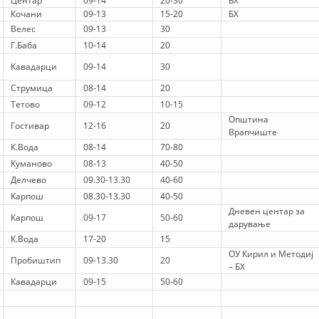
Центар
09-14
20-30
БХ
Кочани
09-13
15-20
БХ
DISEMINIMI
Велес
09-13
30
Г.Баба
10-14
20
DREJTA NDERKOMBETARE HUMANITARE
Кавадарци
09-14
30
PROMOVIMI I VLERAVE HUMANE
Струмица
08-14
20
PËRDORIMIN DHE MBROJTJEN E STEMËS
Тетово
09-12
10-15
Општина
Гостивар
12-16
20
SOCIALO-HUMANITARE
Врапчиште
К.Вода
08-14
70-80
SI TË JEPNI DONACIONE
Куманово
08-13
40-50
Делчево
09.30-13.30
40-60
PËRGATITSHMËRI DHE VEPRIM GJATË KATASTROFAVE
Карпош
08.30-13.30
40-50
EKIPE PËRGJIGJE DISASTER
Дневен центар за
Карпош
09-17
50-60
дарување
STACIONIN E UJIT SHPËTIMIT – VODNO
К.Вода
17-20
15
ОУ Кирил и Методиј
Пробиштип
09-13.30
20
EOK E CK
– БХ
Кавадарци
09-15
50-60
PROJEKTE
MARRDHËNJE ME PUBLIKUN