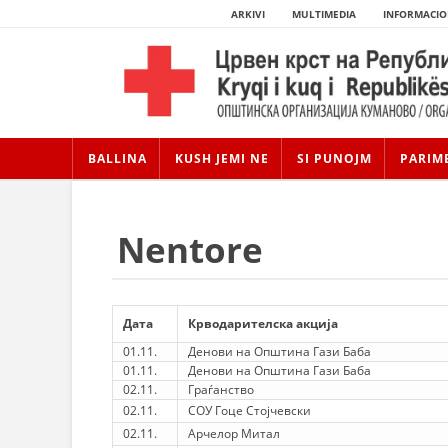
ARKIVI
MULTIMEDIA
INFORMACIO
BALLINA
KUSH JEMI NE
SI PUNOJM
PARIM
Nentore
Дата
Крводарителска акција
01.11.
Денови на Општина Гази Баба
01.11.
Денови на Општина Гази Баба
02.11.
Граѓанство
02.11.
СОУ Гоце Стојчевски
02.11.
Арчелор Митал