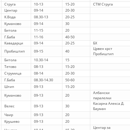
Струга
10-13
15-20
СТМ Струга
HULUMTIMI I OPINIONIT PUBLIK
Центар
09-14
20-30
К.Вода
08.30-13
20-25
BASHKËPUNIM NDËRKOMBËTAR
Куманово
09-14
30
Битола
11-15
20
MARRËVESHJE
Г.Баба
11-16
40-50
PROJEKTE
Кавадарци
09-14
20-25
БХ
Црвен крст
Пробиштип
09-15
40
SHËRBIMI PËR KËRKIM
Пробиштип
Битола
10.30-14
15
VEPRIMTARI SHËNDETËSORE PREVENTIVE
Тетово
08-13
15-20
Струмица
08-14
20-30
NDIHMA E PARË
Г.Баба
08.30-14.30
50-60
DHURIMI I GJAKUT
Штип
09-13
15-20
Албански
Куманово
09-13
20
MENAXHIM ME VULLNETARË
паралелки
Касарна Алекса Д.
Велес
09-13
30
Бауман
Чаир
09-13
20
KUSH JEMI NE
Крушево
09-13
20
Центар за