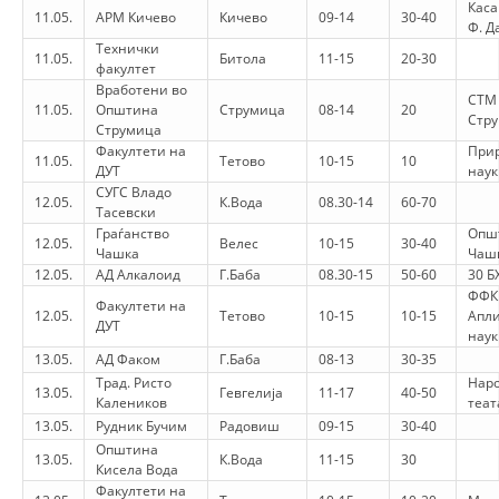
Каса
11.05.
АРМ Кичево
Кичево
09-14
30-40
Ф. Д
HULUMTIMI I OPINIONIT PUBLIK
Технички
11.05.
Битола
11-15
20-30
факултет
BASHKËPUNIM NDËRKOMBËTAR
Вработени во
СТМ
11.05.
Општина
Струмица
08-14
20
MARRËVESHJE
Стр
Струмица
Факултети на
При
PROJEKTE
11.05.
Тетово
10-15
10
ДУТ
наук
СУГС Владо
12.05.
SHËRBIMI PËR KËRKIM
К.Вода
08.30-14
60-70
Тасевски
Граѓанство
Опш
12.05.
Велес
10-15
30-40
VEPRIMTARI SHËNDETËSORE PREVENTIVE
Чашка
Чаш
12.05.
АД Алкалоид
Г.Баба
08.30-15
50-60
30 Б
NDIHMA E PARË
ФФК
Факултети на
12.05.
Тетово
10-15
10-15
Апл
ДУТ
DHURIMI I GJAKUT
наук
13.05.
АД Факом
Г.Баба
08-13
30-35
MENAXHIM ME VULLNETARË
Трад. Ристо
Нар
13.05.
Гевгелија
11-17
40-50
Калеников
теат
13.05.
Рудник Бучим
Радовиш
09-15
30-40
Општина
13.05.
К.Вода
11-15
30
KUSH JEMI NE
Кисела Вода
Факултети на