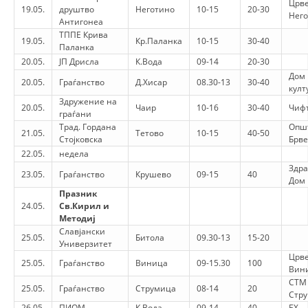
Црве
19.05.
друштво
Неготино
10-15
20-30
Нег
Антигонеа
ТППЕ Крива
19.05.
Кр.Паланка
10-15
30-40
Паланка
20.05.
ЈП Дрисла
К.Вода
09-14
20-30
Дом 
20.05.
Граѓанство
Д.Хисар
08.30-13
30-40
култ
Здружение на
20.05.
Чаир
10-16
30-40
Чиф
граѓани
Трад. Гордана
Опш
21.05.
Тетово
10-15
40-50
Стојковска
Брв
22.05.
недела
Здра
23.05.
Граѓанство
Крушево
09-15
40
Дом
Празник
24.05.
Св.Кирил и
Методиј
Славјански
25.05.
Битола
09.30-13
15-20
Универзитет
Црве
25.05.
Граѓанство
Виница
09-15.30
100
Вин
СТМ
25.05.
Граѓанство
Струмица
08-14
20
Стр
26.05.
ПИОМ
К.Вода
09-14
40
БХ