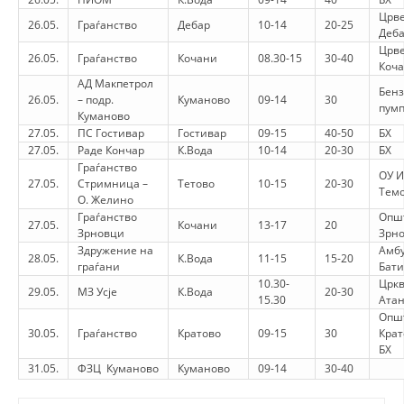
Црве
26.05.
Граѓанство
Дебар
10-14
20-25
Деб
Црве
26.05.
Граѓанство
Кочани
08.30-15
30-40
Коч
АД Макпетрол
Бенз
26.05.
– подр.
Куманово
09-14
30
пумп
Куманово
27.05.
ПС Гостивар
Гостивар
09-15
40-50
БХ
27.05.
Раде Кончар
К.Вода
10-14
20-30
БХ
Граѓанство
ОУ 
27.05.
Стримница –
Тетово
10-15
20-30
Тем
О. Желино
Граѓанство
Опш
27.05.
Кочани
13-17
20
Зрновци
Зрн
Здружение на
Амбу
28.05.
К.Вода
11-15
15-20
граѓани
Бат
10.30-
Цркв
29.05.
МЗ Усје
К.Вода
20-30
15.30
Атан
Опш
30.05.
Граѓанство
Кратово
09-15
30
Крат
БХ
31.05.
ФЗЦ Куманово
Куманово
09-14
30-40