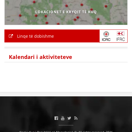
LOKACIONET E KRYQIT TË KUQ
Linqe të dobishme
Kalendari i aktiviteteve