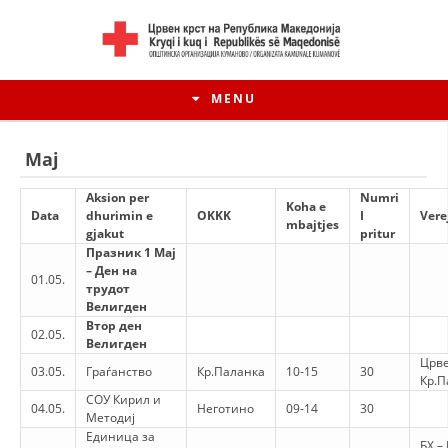
MENU
Maj
Aksion per
Numri
Koha e
Data
dhurimin e
ОKKK
I
Vere
mbajtjes
gjakut
pritur
Празник 1 Мај
– Ден на
01.05.
трудот
Велигден
Втор ден
02.05.
Велигден
Црве
03.05.
Граѓанство
Кр.Паланка
10-15
30
HISTORIA E LËVIZJES
Кр.П
СОУ Кирил и
04.05.
Неготино
09-14
30
HISTORIA E KRYQIT TË KUQ
Методиј
Единица за
БХ –