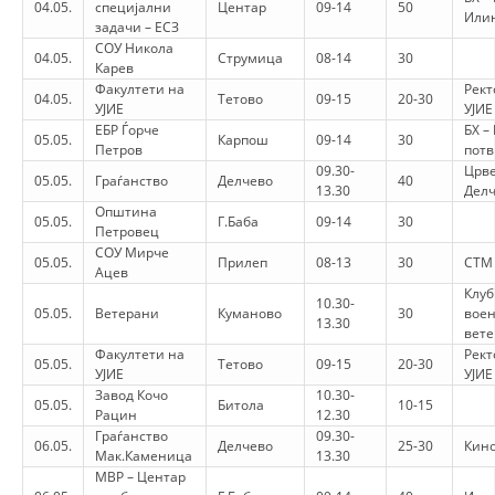
STRUKTURA E ORGANIZATËS
04.05.
специјални
Центар
09-14
50
Или
задачи – ЕСЗ
СОУ Никола
KONTAKT INFORMACIONE
04.05.
Струмица
08-14
30
Карев
Факултети на
Рект
ANËTARËSIMI NË STRUKTURAT PROFESIONALE
04.05.
Тетово
09-15
20-30
УЈИЕ
УЈИЕ
ЕБР Ѓорче
БХ –
05.05.
Карпош
09-14
30
Петров
потв
09.30-
Црве
05.05.
Граѓанство
Делчево
40
LIGJI I KRYQIT TË KUQ
13.30
Дел
Општина
05.05.
Г.Баба
09-14
30
STATUTI I KRYQIT TË KUQ
Петровец
СОУ Мирче
05.05.
Прилеп
08-13
30
СТМ
Ацев
Клуб
10.30-
05.05.
Ветерани
Куманово
30
вое
13.30
вет
Факултети на
Рект
ORGANIZIMI DHE ZHVILLIMI
05.05.
Тетово
09-15
20-30
УЈИЕ
УЈИЕ
Завод Кочо
10.30-
05.05.
BORDI DREJTUES
Битола
10-15
Рацин
12.30
Граѓанство
09.30-
KUVENDI
06.05.
Делчево
25-30
Кино
Мак.Каменица
13.30
МВР – Центар
STRUKTURA DHE STRUKTURA ORGANIZATIVE