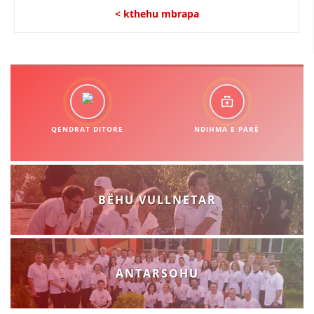
< kthehu mbrapa
QENDRAT DITORE
NDIHMA E PARË
BËHU VULLNETAR
ANTARSOHU