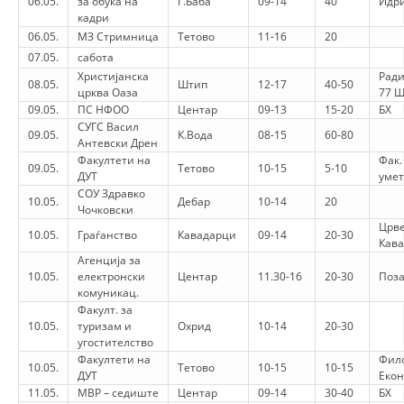
06.05.
за обука на
Г.Баба
09-14
40
Идр
кадри
DISEMINIMI
06.05.
МЗ Стримница
Тетово
11-16
20
07.05.
сабота
DREJTA NDERKOMBETARE HUMANITARE
Христијанска
Ради
08.05.
Штип
12-17
40-50
црква Оаза
77 
PROMOVIMI I VLERAVE HUMANE
09.05.
ПС НФОО
Центар
09-13
15-20
БХ
PËRDORIMIN DHE MBROJTJEN E STEMËS
СУГС Васил
09.05.
К.Вода
08-15
60-80
Антевски Дрен
Факултети на
SOCIALO-HUMANITARE
Фак.
09.05.
Тетово
10-15
5-10
ДУТ
умет
СОУ Здравко
SI TË JEPNI DONACIONE
10.05.
Дебар
10-14
20
Чочковски
Црве
PËRGATITSHMËRI DHE VEPRIM GJATË KATASTROFAVE
10.05.
Граѓанство
Кавадарци
09-14
20-30
Кав
Агенција за
EKIPE PËRGJIGJE DISASTER
10.05.
електронски
Центар
11.30-16
20-30
Поз
комуникац.
STACIONIN E UJIT SHPËTIMIT – VODNO
Факулт. за
10.05.
туризам и
Охрид
10-14
20-30
EOK E CK
угостителство
Факултети на
Фило
PROJEKTE
10.05.
Тетово
10-15
10-15
ДУТ
Екон
11.05.
МВР – седиште
Центар
09-14
30-40
БХ
MARRDHËNJE ME PUBLIKUN