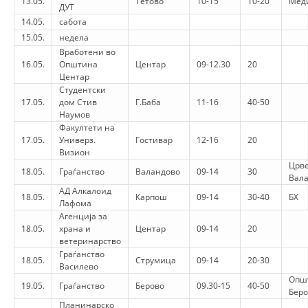
13.05.
Тетово
10-15
10-20
Мед
VEPRIMTARI
ДУТ
14.05.
сабота
15.05.
недела
Вработени во
16.05.
Општина
Центар
09-12.30
20
Центар
DORACAKË
Студентски
17.05.
дом Стив
Г.Баба
11-16
40-50
Наумов
STRATEGJI
Факултети на
17.05.
Универз.
Гостивар
12-16
20
MATERIAL EDUKATIVO INFORMATIV
Визион
Црве
BROCHURES
18.05.
Граѓанство
Валандово
09-14
30
Вал
АД Алкалоид
PRESENTATIONS
18.05.
Карпош
09-14
30-40
БХ
Лафома
Агенција за
18.05.
храна и
Центар
09-14
20
ветеринарство
Граѓанство
18.05.
Струмица
09-14
20-30
Василево
Опш
19.05.
Граѓанство
Берово
09.30-15
40-50
Беро
Планинарско